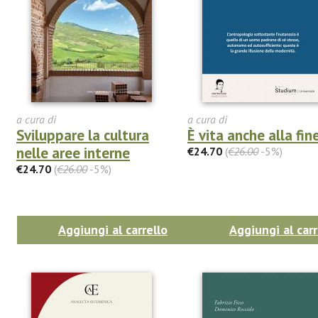
a cura di
a cura di
Sviluppare la cultura
È vita anche alla fin
nelle aree interne
€24.70
(
€26.00
-5%)
€24.70
(
€26.00
-5%)
Aggiungi al carrello
Aggiungi al carr