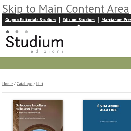
Skip to Main Content Area
Gruppo Editoriale Studium
Edizioni Studium
Marcianum Pre
Promozioni
Prossime uscite
Autori
News ed event
Home
/
Catalogo
/
libri