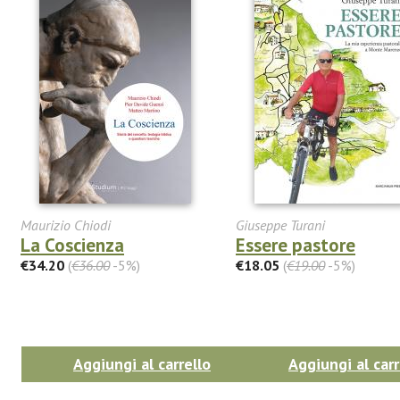
Maurizio Chiodi
Giuseppe Turani
La Coscienza
Essere pastore
€34.20
(
€36.00
-5%)
€18.05
(
€19.00
-5%)
Aggiungi al carrello
Aggiungi al carr