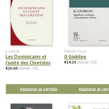
a cura di
Fabrizio Ficco
Les Dominicains et
Il Giubileo
l'unité des Chretiéns
€14.25
(
€15.00
-5%)
€26.60
(
€28.00
-5%)
Aggiungi al carrello
Aggiungi al carr