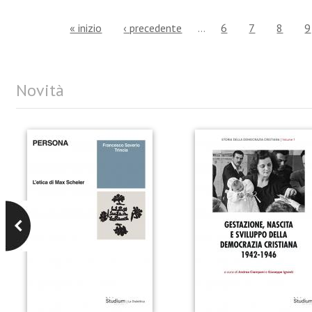
« inizio
‹ precedente
…
6
7
8
9
Novità