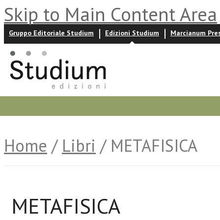
Skip to Main Content Area
Gruppo Editoriale Studium
Edizioni Studium
Marcianum Pre
Promozioni
Prossime uscite
Autori
News ed event
Home
/
Libri
/ METAFISICA
METAFISICA