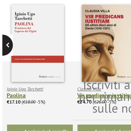
Iscriviti
Iginio Ugo Tarchetti
Claudia Villa
per riman
Paolina
Vir predicans iustiti
€17.10
(
€18.00
-5%)
€24.70
(
€26.00
-5%)
sulle n