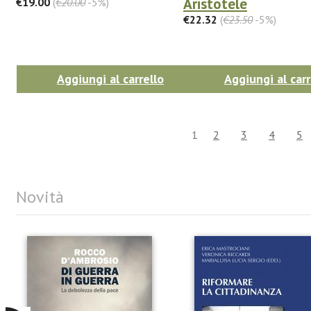
Aristotele
€19.00
(
€20.00
-5%)
€22.32
(
€23.50
-5%)
Aggiungi al carrello
Aggiungi al carr
1
2
3
4
5
Novità