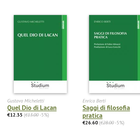
Gustavo Micheletti
Enrico Berti
Quel Dio di Lacan
Saggi di filosofia
pratica
€12.35
(
€13.00
-5%)
€26.60
(
€28.00
-5%)