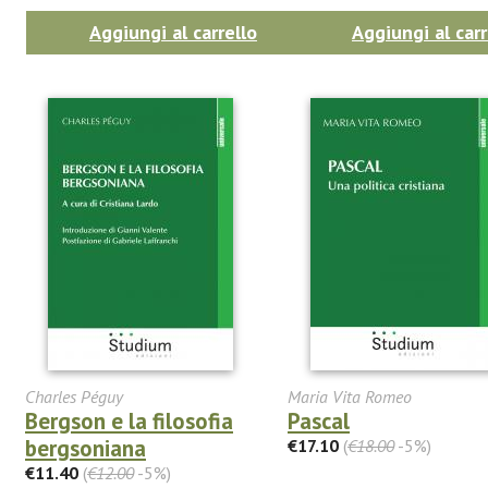
Aggiungi al carrello
Aggiungi al carr
Charles Péguy
Maria Vita Romeo
Bergson e la filosofia
Pascal
bergsoniana
€17.10
(
€18.00
-5%)
€11.40
(
€12.00
-5%)