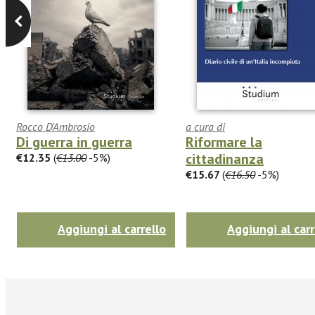
Rocco D'Ambrosio
a cura di
Di guerra in guerra
Riformare la
cittadinanza
€12.35
(
€13.00
-5%)
€15.67
(
€16.50
-5%)
Aggiungi al carrello
Aggiungi al carr