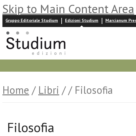
Skip to Main Content Area
Gruppo Editoriale Studium
Edizioni Studium
Marcianum Pre
Promozioni
Prossime uscite
Autori
News ed event
Home
/
Libri
/
/ Filosofia
Filosofia