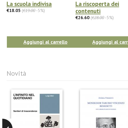
La scuola indivisa
La riscoperta dei
contenuti
€18.05
(
€19.00
-5%)
€26.60
(
€28.00
-5%)
Aggiungi al carrello
Aggiungi al carr
Novità