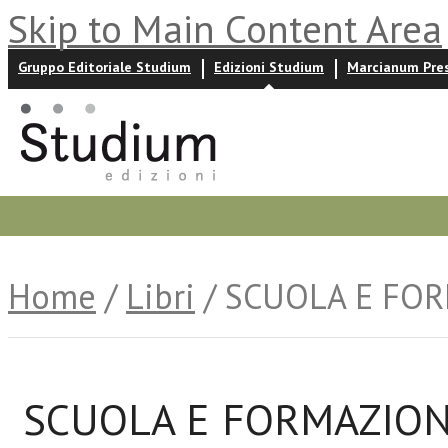
Skip to Main Content Area
Gruppo Editoriale Studium
Edizioni Studium
Marcianum Pre
Promozioni
Prossime uscite
Autori
News ed event
Home
/
Libri
/ SCUOLA E FO
SCUOLA E FORMAZIO