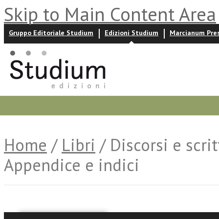
Skip to Main Content Area
Gruppo Editoriale Studium
Edizioni Studium
Marcianum Pre
Promozioni
Prossime uscite
Autori
News ed event
Home
/
Libri
/ Discorsi e scri
Appendice e indici