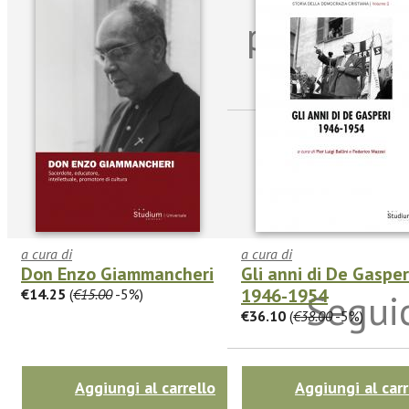
per riman
sulle n
a cura di
a cura di
Don Enzo Giammancheri
Gli anni di De Gasper
1946-1954
€14.25
(
€15.00
-5%)
Seguic
€36.10
(
€38.00
-5%)
Aggiungi al carrello
Aggiungi al carr
Twitter