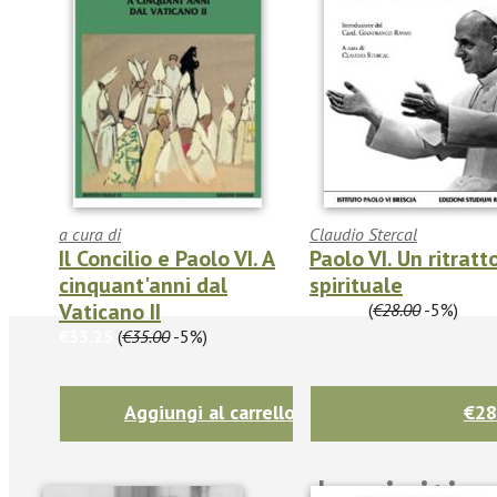
a cura di
Claudio Stercal
Il Concilio e Paolo VI. A
Paolo VI. Un ritratt
cinquant'anni dal
spirituale
Vaticano II
€26.60
(
€28.00
-5%)
€33.25
(
€35.00
-5%)
Aggiungi al carrello
€28
Iscriviti