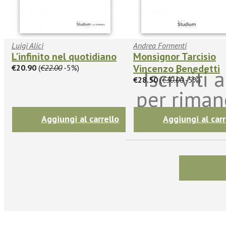
Luigi Alici
Andrea Formenti
L'infinito nel quotidiano
Monsignor Tarcisio
Vincenzo Benedetti
€20.90
(
€22.00
-5%)
Iscriviti
€28.50
(
€30.00
-5%)
per riman
sulle n
Aggiungi al carrello
Aggiungi al carr