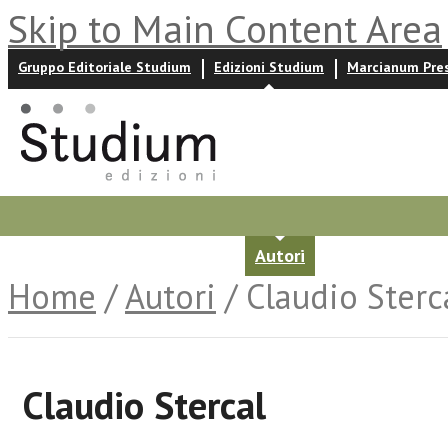
Skip to Main Content Area
Gruppo Editoriale Studium
Edizioni Studium
Marcianum Pre
Promozioni
Prossime uscite
Autori
News ed event
Home
/
Autori
/ Claudio Sterc
Claudio Stercal