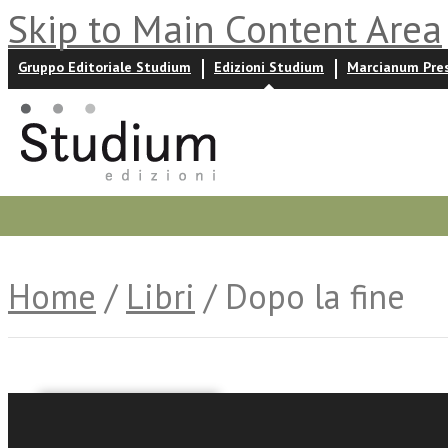
Skip to Main Content Area
Gruppo Editoriale Studium
Edizioni Studium
Marcianum Pre
Promozioni
Prossime uscite
Autori
News ed event
Home
/
Libri
/ Dopo la fine
Ernesto Galli della Loggi