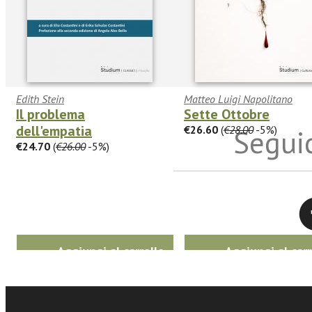
Edith Stein
Matteo Luigi Napolitano
Il problema
Sette Ottobre
dell'empatia
€26.60
(
€28.00
-5%)
Seguic
€24.70
(
€26.00
-5%)
Twitter
Aggiungi al carrello
Aggiungi al carr