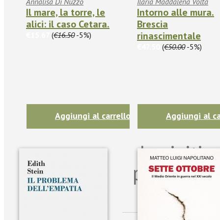
Annalisa Di Nuzzo
Ilaria Maddalena Volta
Il mare, la torre, le
Intorno alle mura.
alici: il caso Cetara.
Brescia
rinascimentale
€15.67
(
€16.50
-5%)
€47.50
(
€50.00
-5%)
Aggiungi al carrello
Aggiungi al ca
Iscriviti
per riman
sulle n