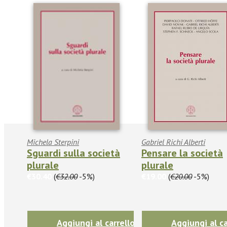
Michela Sterpini
Gabriel Richi Alberti
Sguardi sulla società
Pensare la società
plurale
plurale
€30.40
(
€32.00
-5%)
€19.00
(
€20.00
-5%)
Aggiungi al carrello
Aggiungi al ca