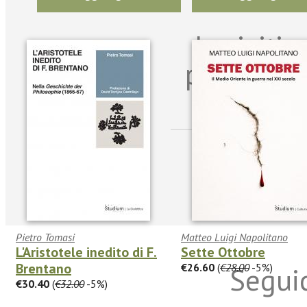
Iscriviti
per riman
sulle n
Pietro Tomasi
Matteo Luigi Napolitano
L'Aristotele inedito di F.
Sette Ottobre
Brentano
€26.60
(
€28.00
-5%)
Seguic
€30.40
(
€32.00
-5%)