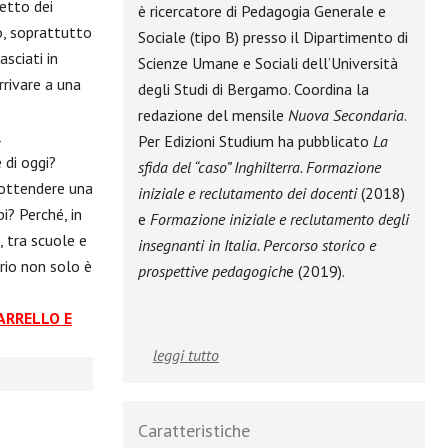
letto dei
è ricercatore di Pedagogia Generale e
o, soprattutto
Sociale (tipo B) presso il Dipartimento di
asciati in
Scienze Umane e Sociali dell’Università
rrivare a una
degli Studi di Bergamo. Coordina la
redazione del mensile
Nuova Secondaria
.
l
Per Edizioni Studium ha pubblicato
La
 di oggi?
sfida del “caso” Inghilterra. Formazione
sottendere una
iniziale e reclutamento dei docenti
(2018)
i? Perché, in
e
Formazione iniziale e reclutamento degli
, tra scuole e
insegnanti in Italia. Percorso storico e
ario non solo è
prospettive pedagogich
e (2019).
CARRELLO E
leggi tutto
Caratteristiche