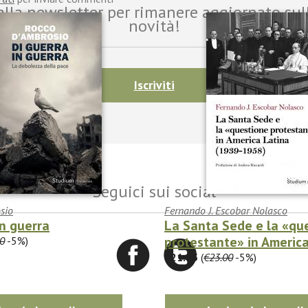
i alla newsletter per rimanere aggiornato sul
novità!
Iscriviti
Seguici sui social
sio
Fernando J. Escobar Nolasco
in guerra
La Santa Sede e la «qu
protestante» in America 
0
-5%)
€21.85
(
€23.00
-5%)