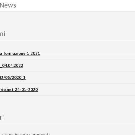
 News
ni
la formazione 1 2021
it_04.04.2022
_02/05/2020_1
iario.net 24-01-2020
ti
rati
per inviare commenti