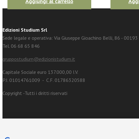
Aggiungi al carrello
Aggi
Edizioni Studium Srl
Sede legale e operativa: Via Giuseppe Gioachino Belli, 86 - 0019
Tel. 06 68 65 846
gruppostudium@edizionistudium.it
Capitale Sociale euro 137.000,00 I.V.
P.I. 01014761009 - C.F. 01786320588
Copyright -Tutti i diritti riservati