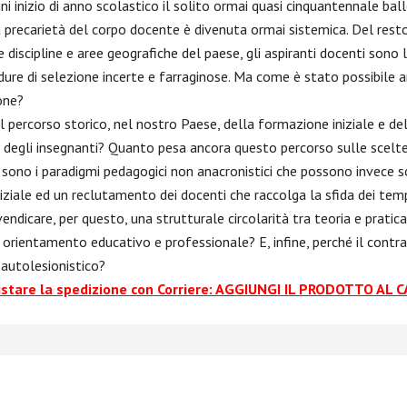
gni inizio di anno scolastico il solito ormai quasi cinquantennale bal
La precarietà del corpo docente è divenuta ormai sistemica. Del rest
 discipline e aree geografiche del paese, gli aspiranti docenti sono l
dure di selezione incerte e farraginose. Ma come è stato possibile a
one?
l percorso storico, nel nostro Paese, della formazione iniziale e de
degli insegnanti? Quanto pesa ancora questo percorso sulle scelte
 sono i paradigmi pedagogici non anacronistici che possono invece 
ziale ed un reclutamento dei docenti che raccolga la sfida dei temp
ivendicare, per questo, una strutturale circolarità tra teoria e pratica
a orientamento educativo e professionale? E, infine, perché il contr
 autolesionistico?
istare la spedizione con Corriere: AGGIUNGI IL PRODOTTO AL 