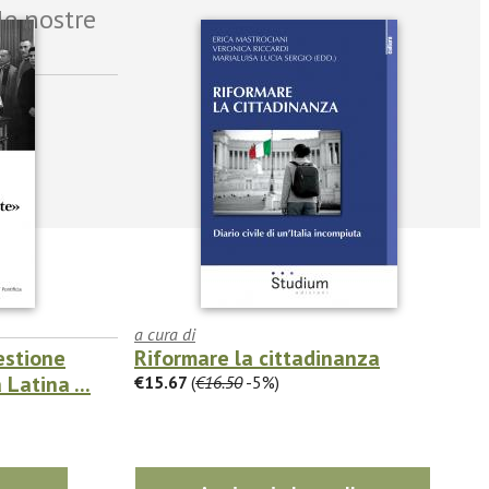
le nostre
a cura di
estione
Riformare la cittadinanza
Latina ...
€15.67
(
€16.50
-5%)