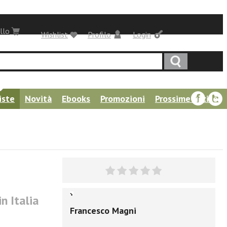
llo
Wishlist
Profilo
Login
iste
Novità
Ebooks
Promozioni
Prossime uscite
n Italia
Francesco Magni