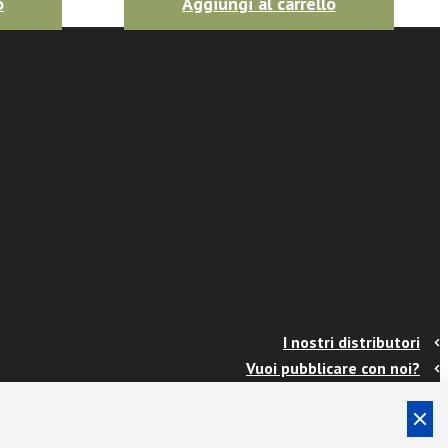
o
Aggiungi al carrello
I nostri distributori
Vuoi pubblicare con noi?
Contatti
Info e spedizioni
Termini e condizioni