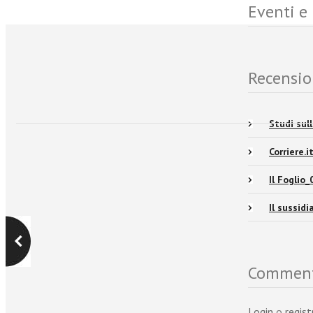
Eventi e
Recensio
Studi sul
Corriere.
Il Foglio
Il sussid
Commen
Login
o
regist