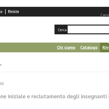
ss
Riviste
Carre
Cerca
Chi siamo
Catalogo
Riv
ia
gni
e iniziale e reclutamento degli insegnanti i