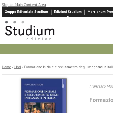
Skip to Main Content Area
Gruppo Editoriale Studium
Edizioni Studium
Marcianum Pre
Autori
News ed eventi
Recensioni
Home
/
Libri
/ Formazione iniziale e reclutamento degli insegnanti in Ital
Francesco Ma
Formazion