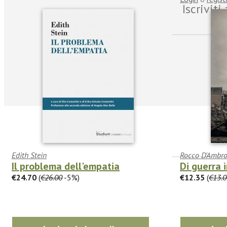
Iscrivit
Edith Stein
Rocco D'Ambro
Il problema dell'empatia
Di guerra 
€24.70
(
€26.00
-5%)
€12.35
(
€13.0
facebook
Twitter