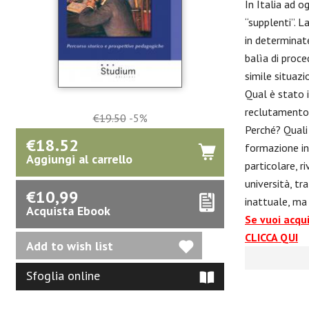
In Italia ad o
“supplenti”. 
in determinate
balìa di proce
simile situazi
Qual è stato i
reclutamento 
€19.50
-5%
Perché? Quali
€18.52
formazione ini
Aggiungi al carrello
particolare, r
università, tr
€10,99
inattuale, ma
Acquista Ebook
Se vuoi acqu
CLICCA QUI
Sfoglia online