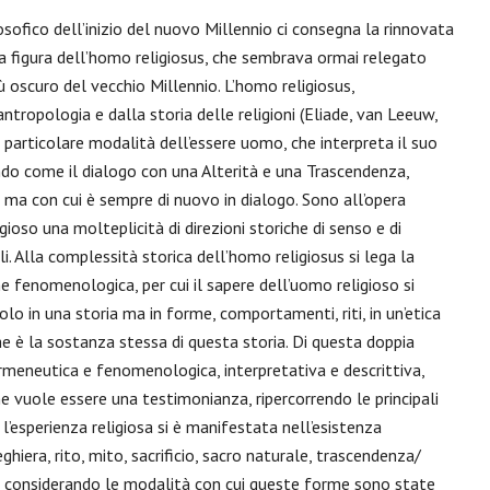
losofico dell’inizio del nuovo Millennio ci consegna la rinnovata
la figura dell’homo religiosus, che sembrava ormai relegato
ù oscuro del vecchio Millennio. L’homo religiosus,
antropologia e dalla storia delle religioni (Eliade, van Leeuw,
a particolare modalità dell’essere uomo, che interpreta il suo
do come il dialogo con una Alterità e una Trascendenza,
 ma con cui è sempre di nuovo in dialogo. Sono all’opera
gioso una molteplicità di direzioni storiche di senso e di
tali. Alla complessità storica dell’homo religiosus si lega la
e fenomenologica, per cui il sapere dell’uomo religioso si
olo in una storia ma in forme, comportamenti, riti, in un’etica
he è la sostanza stessa di questa storia. Di questa doppia
rmeneutica e fenomenologica, interpretativa e descrittiva,
 vuole essere una testimonianza, ripercorrendo le principali
l’esperienza religiosa si è manifestata nell’esistenza
ghiera, rito, mito, sacrificio, sacro naturale, trascendenza/
considerando le modalità con cui queste forme sono state