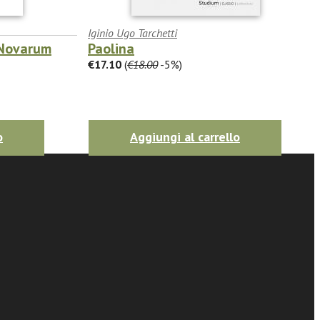
Iginio Ugo Tarchetti
 Novarum
Paolina
€17.10
(
€18.00
-5%)
o
Aggiungi al carrello