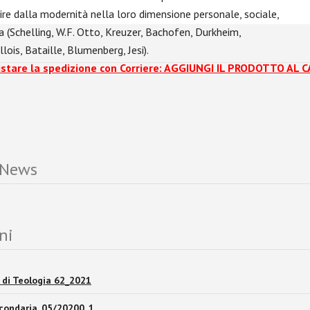
ire dalla modernità nella loro dimensione personale, sociale,
ca (Schelling, W.F. Otto, Kreuzer, Bachofen, Durkheim,
llois, Bataille, Blumenberg, Jesi).
istare la spedizione con Corriere: AGGIUNGI IL PRODOTTO AL 
 News
ni
di Teologia 62_2021
condaria_05/20200_1