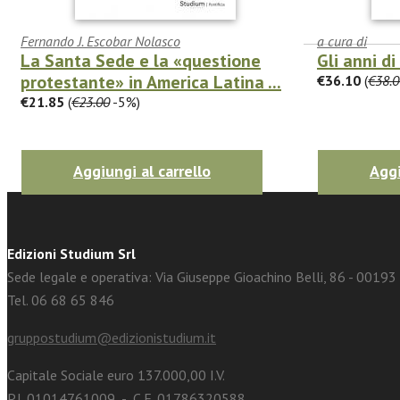
Fernando J. Escobar Nolasco
a cura di
La Santa Sede e la «questione
Gli anni d
protestante» in America Latina ...
€36.10
(
€38.0
facebook
Twitter
€21.85
(
€23.00
-5%)
Aggiungi al carrello
Aggi
Edizioni Studium Srl
Sede legale e operativa: Via Giuseppe Gioachino Belli, 86 - 0019
Tel. 06 68 65 846
gruppostudium@edizionistudium.it
Capitale Sociale euro 137.000,00 I.V.
P.I. 01014761009 - C.F. 01786320588