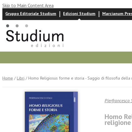
Skip to Main Content Area
Gruppo Editoriale Studium
Edizioni Studium
Marcianum Pre
Autori
News ed eventi
Recensioni
Home
/
Libri
/ Homo Religiosus forme e storia - Saggio di filosofia della 
Pierfrancesco 
Homo Reli
religione