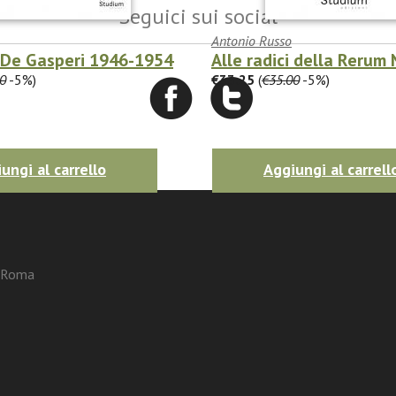
Seguici sui social
Antonio Russo
i De Gasperi 1946-1954
Alle radici della Rerum
0
-5%)
€33.25
(
€35.00
-5%)
ungi al carrello
Aggiungi al carrell
3 Roma