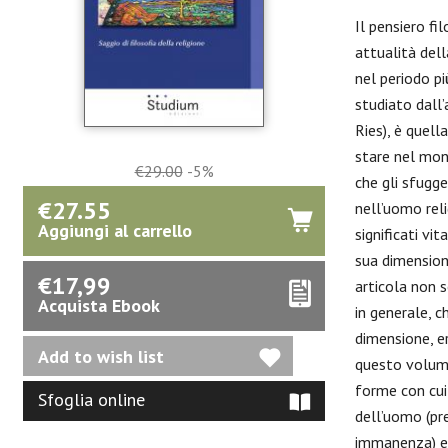
Il pensiero fi
attualità del
nel periodo pi
studiato dall’
Ries), è quell
stare nel mon
€29.00
-5%
che gli sfugge
€27.55
nell’uomo reli
Aggiungi al carrello
significati vi
sua dimension
€17,99
articola non s
Acquista Ebook
in generale, c
dimensione, e
questo volume
forme con cui 
Sfoglia online
dell’uomo (pre
immanenza) e 