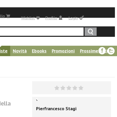
llo
Wishlist
Profilo
Login
iste
Novità
Ebooks
Promozioni
Prossime uscite
della
Pierfrancesco Stagi