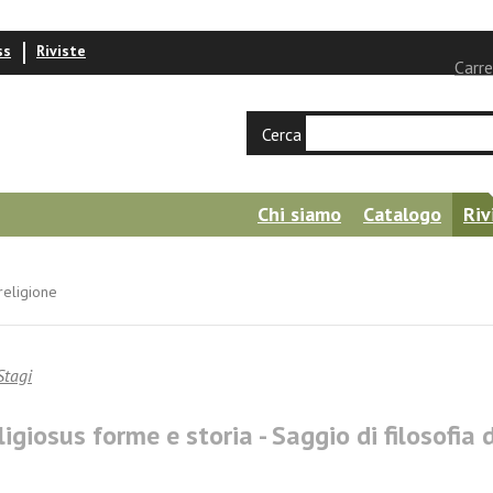
ss
Riviste
Carre
Cerca
Chi siamo
Catalogo
Riv
religione
Stagi
giosus forme e storia - Saggio di filosofia 