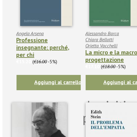
Angela Arsena
Alessandro Barca
Professione
Chiara Bellotti
Orietta Vacchelli
insegnante: perché,
La micro e la macr
per chi
progettazione
€15.20
(
€16.00
-5%)
€17.10
(
€18.00
-5%)
Aggiungi al carrello
Aggiungi al ca
Iscriviti
per riman
sulle n