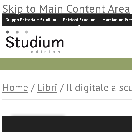
Skip to Main Content Area
Gruppo Editoriale Studium
Edizioni Studium
Marcianum Pre
Promozioni
Prossime uscite
Autori
News ed event
Home
/
Libri
/ Il digitale a sc
Angela Arsena
Angelo Basta