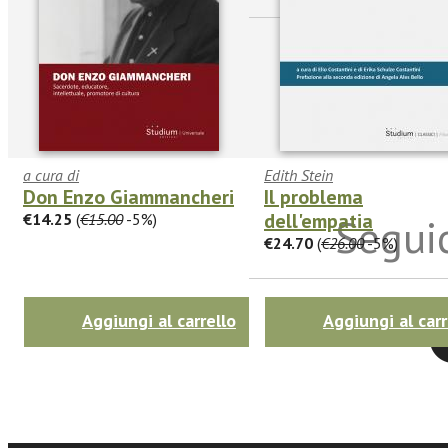
a cura di
Edith Stein
Don Enzo Giammancheri
Il problema
dell'empatia
€14.25
(
€15.00
-5%)
Seguic
€24.70
(
€26.00
-5%)
Aggiungi al carrello
Aggiungi al carr
Twitter