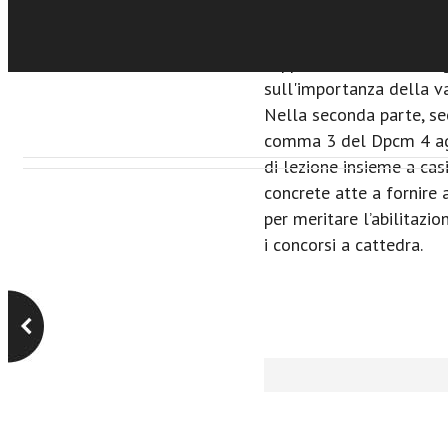
discute inoltre di come
l’inclusione, il coinvol
l’apprendimento autorego
sull'importanza della va
Nella seconda parte, sec
comma 3 del Dpcm 4 ag
di lezione insieme a casi
concrete atte a fornire 
per meritare l’abilitazi
i concorsi a cattedra.