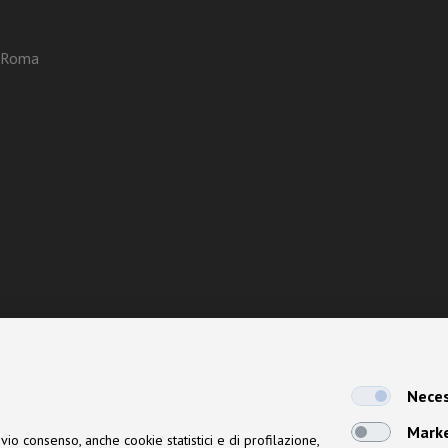
3 Roma
Neces
Mark
vio consenso, anche cookie statistici e di profilazione,