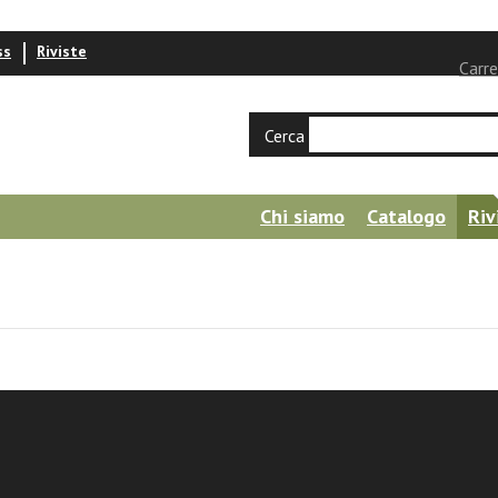
ss
Riviste
Carre
Cerca
Chi siamo
Catalogo
Riv
utiis