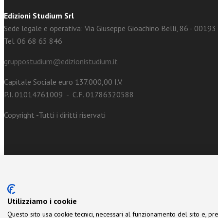
Edizioni Studium Srl
Sede legale e operativa: Via Giuseppe Gioachino Belli, 86 - 0019
Tel. 06 68 65 846
gruppostudium@edizionistudium.it
Capitale Sociale euro 137.000,00 I.V.
P.I. 01014761009 - C.F. 01786320588
Copyright -Tutti i diritti riservati
Utilizziamo i cookie
Questo sito usa cookie tecnici, necessari al funzionamento del sito e, pre