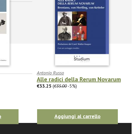
Antonio Russo
Alle radici della Rerum Novarum
€33.25
(
€35.00
-5%)
o
Aggiungi al carrello