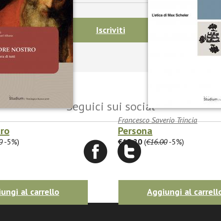
Iscriviti
Seguici sui social
Francesco Saverio Trincia
tro
Persona
0
-5%)
€15.20
(
€16.00
-5%)
ungi al carrello
Aggiungi al carrell