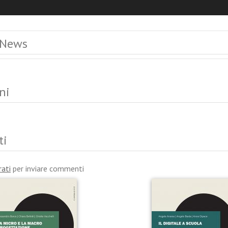
 News
ni
ti
rati
per inviare commenti