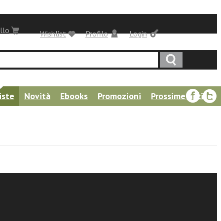
llo
Wishlist
Profilo
Login
iste
Novità
Ebooks
Promozioni
Prossime uscite