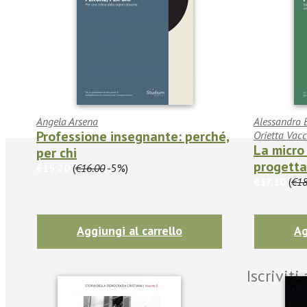
Angela Arsena
Alessandro 
Professione insegnante: perché,
Orietta Vacc
La micro
per chi
progetta
€15.20
(
€16.00
-5%)
€17.10
(
€18
Aggiungi al carrello
Ag
Iscrivit