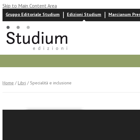
Skip to Main Content Area
Gruppo Editoriale Studium
Edizioni Studium
Marcianum Pre
Autori
News ed eventi
Recensioni
Home
/
Libri
/ Specialità e inclusione
Emiliano De M
Roberta Rosa