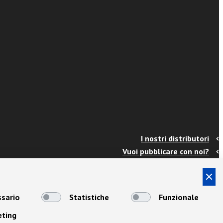
I nostri distributori
Vuoi pubblicare con noi?
Contatti
Info e spedizioni
Termini e condizioni
sario
Statistiche
Funzionale
Cookies
eting
Privacy