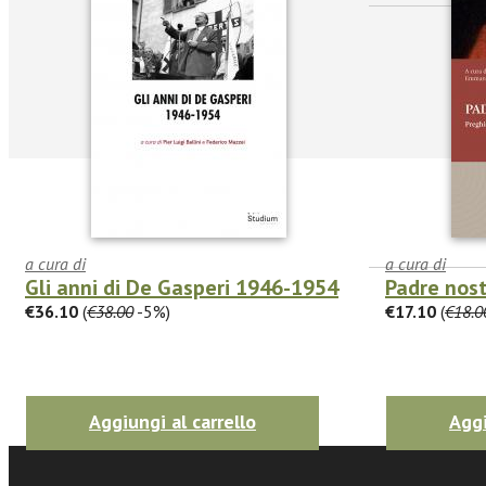
a cura di
a cura di
Gli anni di De Gasperi 1946-1954
Padre nos
€36.10
(
€38.00
-5%)
€17.10
(
€18.0
facebook
Twitter
Aggiungi al carrello
Aggi