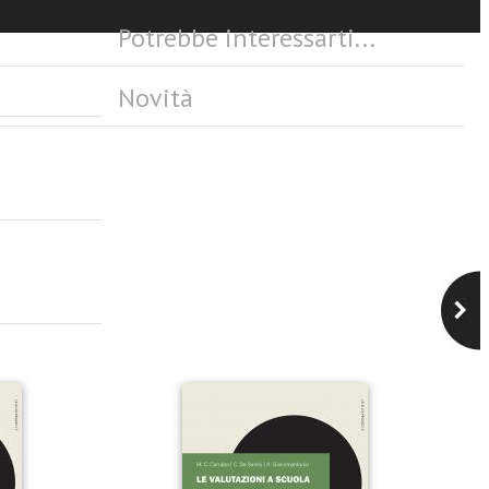
Potrebbe interessarti...
Novità