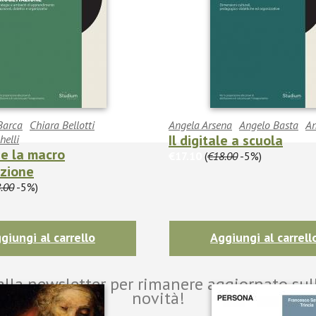
Barca
Chiara Bellotti
Angela Arsena
Angelo Basta
An
Il digitale a scuola
helli
 e la macro
€17.10
(
€18.00
-5%)
zione
.00
-5%)
giungi al carrello
Aggiungi al carrell
i alla newsletter per rimanere aggiornato sul
novità!