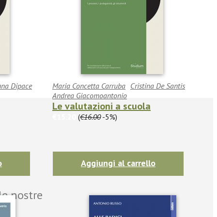
na Dipace
Maria Concetta Carruba
Cristina De Santis
Andrea Giacomoantonio
Le valutazioni a scuola
€15.20
(
€16.00
-5%)
o
Aggiungi al carrello
le nostre