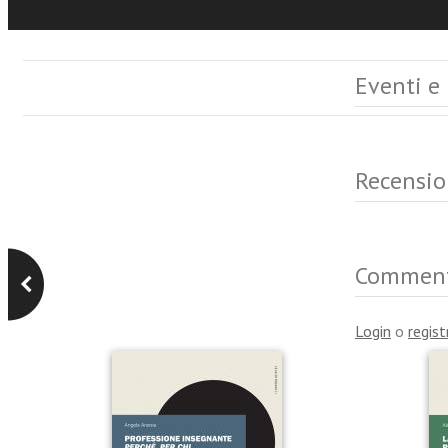
Eventi e
Recensio
Commen
Login
o
regist