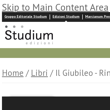
Skip to Main Content Area
Gruppo Editoriale Studium
Edizioni Studium
Marcianum Pre
Promozioni
Prossime uscite
Autori
News ed event
Home
/
Libri
/ Il Giubileo - R
Paolo VI
Giacomo Canobbio