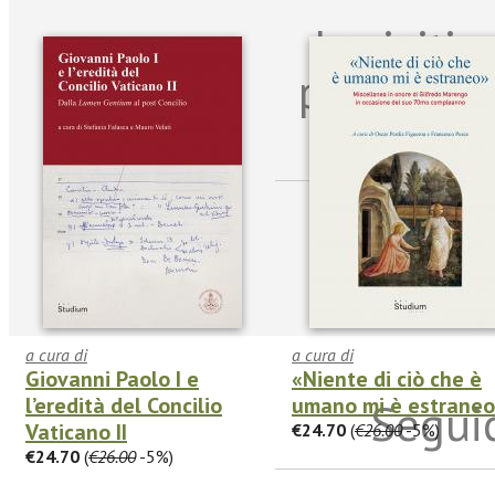
Iscriviti
per riman
sulle n
a cura di
a cura di
Giovanni Paolo I e
«Niente di ciò che è
l’eredità del Concilio
umano mi è estrane
Seguic
Vaticano II
€24.70
(
€26.00
-5%)
€24.70
(
€26.00
-5%)