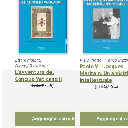
Ettore Malnati
Piero Viotto
Franco Buzzi
Paolo VI - Jacques
Dionigi Tettamanzi
L'avventura del
Maritain. Un'amiciz
Concilio Vaticano II
intellettuale
€21.85
(
€23.00
-5%)
€18.05
(
€19.00
-5%)
Aggiungi al carrello
Aggiungi al ca