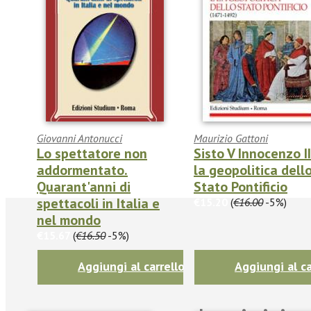
Giovanni Antonucci
Maurizio Gattoni
Lo spettatore non
Sisto V Innocenzo II
addormentato.
la geopolitica dell
Quarant'anni di
Stato Pontificio
spettacoli in Italia e
€15.20
(
€16.00
-5%)
nel mondo
€15.67
(
€16.50
-5%)
Aggiungi al carrello
Aggiungi al ca