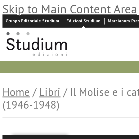
Skip to Main Content Area
Gruppo Editoriale Studium
Edizioni Studium
Marcianum Pre
Promozioni
Prossime uscite
Autori
News ed event
Home
/
Libri
/ Il Molise e i ca
(1946-1948)