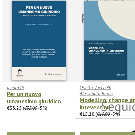
Iscriviti
per riman
sulle n
a cura di
Orietta Vacchelli
Per un nuovo
Alessandro Barca
Modelling, change a
umanesimo giuridico
Seguic
intevention
€33.25
(
€35.00
-5%)
€15.20
(
€16.00
-5%)
Twitter