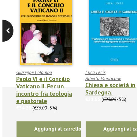
Giuseppe Colombo
Luca Lecis
Paolo VI e il Concilio
Alberto Monticone
Chiesa e società in
Vaticano II. Per un
Sardegna.
incontro fra teologia
€21.85
(
€23.00
-5%)
e pastorale
€34.20
(
€36.00
-5%)
Aggiungi al carrello
Aggiungi al ca