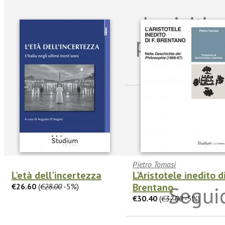
Iscriviti
per riman
sulle n
Pietro Tomasi
L'età dell'incertezza
L'Aristotele inedito di
Brentano
€26.60
(
€28.00
-5%)
Seguic
€30.40
(
€32.00
-5%)