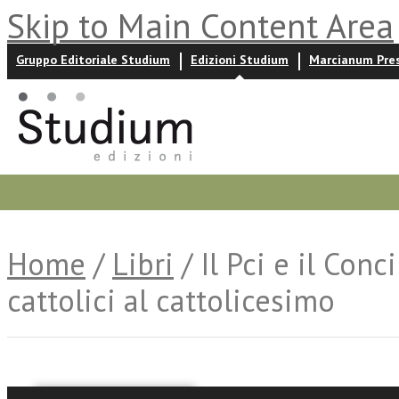
Skip to Main Content Area
Gruppo Editoriale Studium
Edizioni Studium
Marcianum Pre
Promozioni
Prossime uscite
Autori
News ed event
Home
/
Libri
/ Il Pci e il Conc
cattolici al cattolicesimo