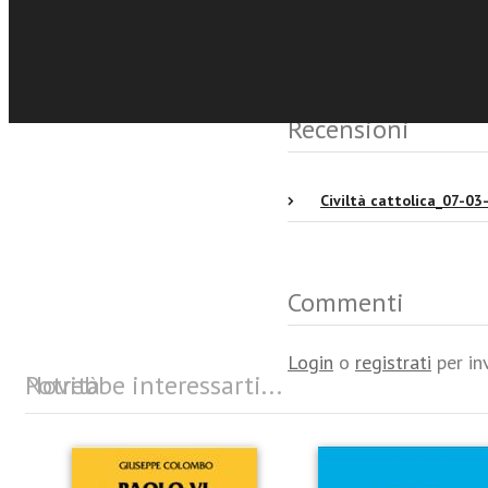
Eventi e News
Recensioni
Civiltà cattolica_07-03
Commenti
Login
o
registrati
per in
Potrebbe interessarti...
Novità