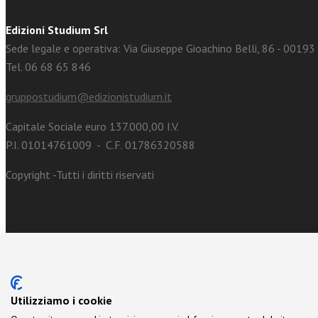
Edizioni Studium Srl
Sede legale e operativa: Via Giuseppe Gioachino Belli, 86 - 0019
Tel. 06 68 65 846
gruppostudium@edizionistudium.it
Capitale Sociale euro 137.000,00 I.V.
P.I. 01014761009 - C.F. 01786320588
Copyright -Tutti i diritti riservati
Utilizziamo i cookie