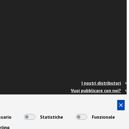
I nostri distributori
Vuoi pubblicare con noi?
Contatti
Info e spedizioni
Termini e condizioni
sario
Statistiche
Funzionale
Cookies
eting
Privacy