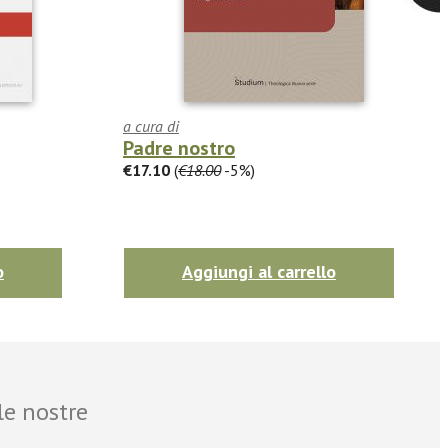
a cura di
Padre nostro
€17.10
(
€18.00
-5%)
o
Aggiungi al carrello
le nostre