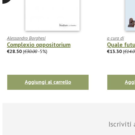
Alessandro Borghesi
a cura di
Complexio oppositorium
Quale futu
€28.50
(
€30.00
-5%)
€13.30
(
€14.0
Aggiungi al carrello
Aggi
Iscrivit