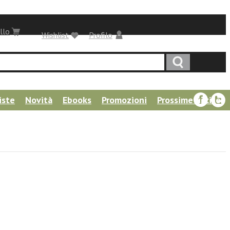
llo
Wishlist
Profilo
iste
Novità
Ebooks
Promozioni
Prossime uscite