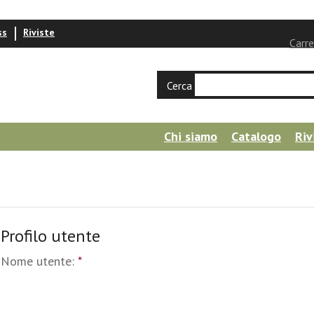
ss
Riviste
Carre
Cerca
Chi siamo
Catalogo
Riv
Profilo utente
Nome utente:
*