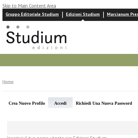
Skip to Main Content Area
Gruppo Editoriale Studium
Edizioni Studium
Marcianum Pre
Autori
News ed eventi
Recensioni
Home
Crea Nuovo Profilo
Accedi
Richiedi Una Nuova Password