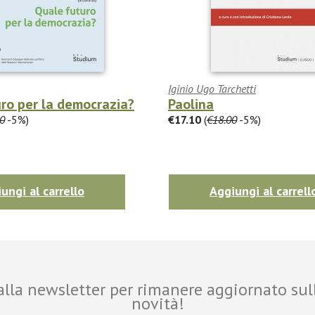
Iginio Ugo Tarchetti
ro per la democrazia?
Paolina
0
-5%)
€17.10
(
€18.00
-5%)
ungi al carrello
Aggiungi al carrell
i alla newsletter per rimanere aggiornato sul
novità!