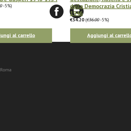
della Democrazia Crist
0
-5%)
1946
€34.20
(
€36.00
-5%)
ungi al carrello
Aggiungi al carrell
3 Roma