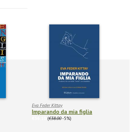
Eva Feder Kittay
Imparando da mia figlia
€36.10
(
€38.00
-5%)