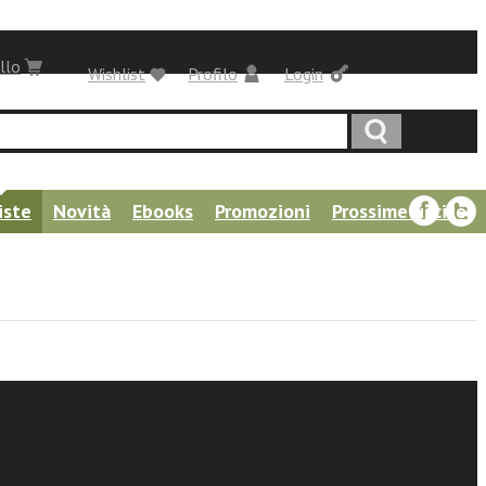
llo
Wishlist
Profilo
Login
iste
Novità
Ebooks
Promozioni
Prossime uscite