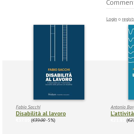
Commen
Login
o
regist
Fabio Sacchi
Antonio Bor
Disabilità al lavoro
L'attivit
€37.05
(
€39.00
-5%)
€21.85
(
€2