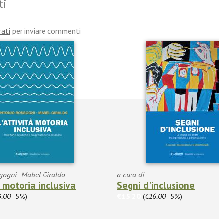
ti
rati
per inviare commenti
gogni
Mabel Giraldo
a cura di
à motoria inclusiva
Segni d'inclusione
3.00
-5%)
€15.20
(
€16.00
-5%)