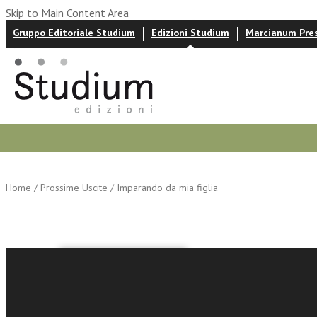
Skip to Main Content Area
Gruppo Editoriale Studium
Edizioni Studium
Marcianum Pre
Autori
News ed eventi
Recensioni
Home
/
Prossime Uscite
/ Imparando da mia figlia
Eva Feder Kitt
Imparand