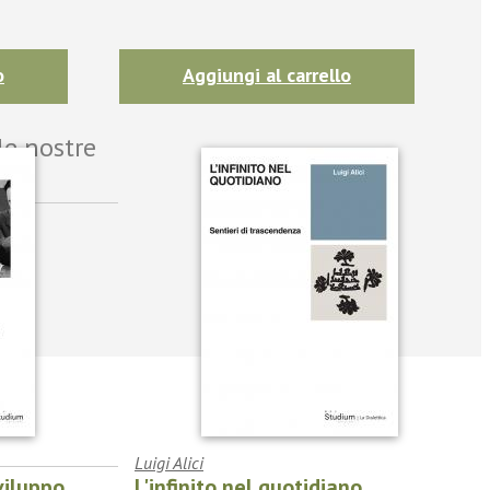
o
Aggiungi al carrello
le nostre
Luigi Alici
viluppo
L'infinito nel quotidiano