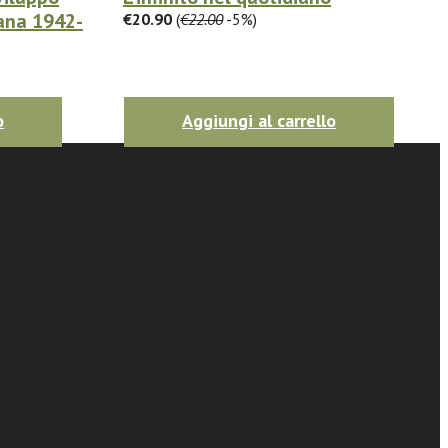
iana 1942-
€20.90
(
€22.00
-5%)
o
Aggiungi al carrello