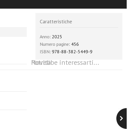
Caratteristiche
Anno
: 2025
Numero pagine
: 456
ISBN
: 978-88-382-5449-9
Potrebbe interessarti...
Novità