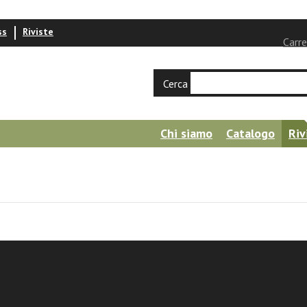
ss
Riviste
Carre
Cerca
Chi siamo
Catalogo
Riv
ay
o da mia figlia