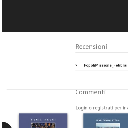
Eventi e News
Recensioni
PopoliMissione_Febbra
Commenti
Login
o
registrati
per in