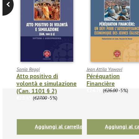
Sonia Reggi
Jean Attila Yawovi
Atto positivo di
Péréquation
volontà e simulazione
Financière
(Can. 1101 § 2)
€24.70
(
€26.00
-5%)
€25.65
(
€27.00
-5%)
Aggiungi al carrello
Aggiungi al ca