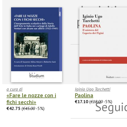
Iscriviti
per riman
sulle n
a cura di
Iginio Ugo Tarchetti
«Fare le nozze con i
Paolina
fichi secchi»
€17.10
(
€18.00
-5%)
Seguic
€42.75
(
€45.00
-5%)