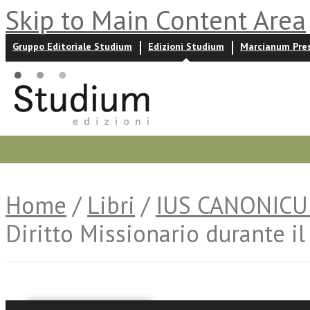
Skip to Main Content Area
Gruppo Editoriale Studium
Edizioni Studium
Marcianum Pre
Promozioni
Prossime uscite
Autori
News ed event
Home
/
Libri
/
IUS CANONIC
Diritto Missionario durante i