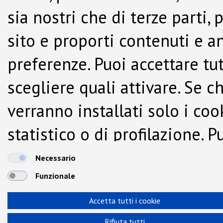
sia nostri che di terze parti,
sito e proporti contenuti e a
preferenze. Puoi accettare tutti
scegliere quali attivare. Se c
verranno installati solo i co
statistico o di profilazione.
dalla Cookie Policy.
Necessario
Funzionale
Accetta tutti i cookie
Rifiuta tutti