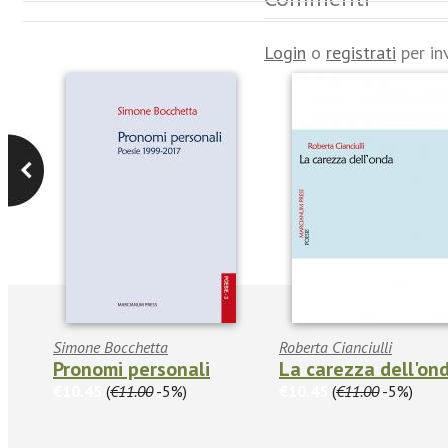
Login
o
registrati
per in
Simone Bocchetta
Roberta Cianciulli
Pronomi personali
La carezza dell'on
€10.45
(
€11.00
-5%)
€10.45
(
€11.00
-5%)