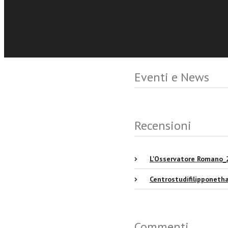
Eventi e News
Recensioni
L'Osservatore Romano_
Centrostudifilipponeth
Commenti