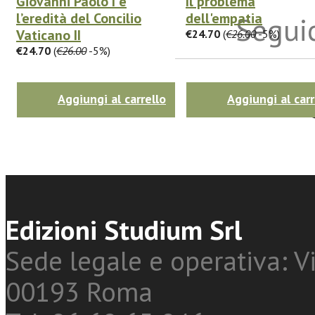
Giovanni Paolo I e
Il problema
l’eredità del Concilio
dell'empatia
Seguic
Vaticano II
€24.70
(
€26.00
-5%)
€24.70
(
€26.00
-5%)
Twitter
Aggiungi al carrello
Aggiungi al carr
Edizioni Studium Srl
Sede legale e operativa: Vi
00193 Roma