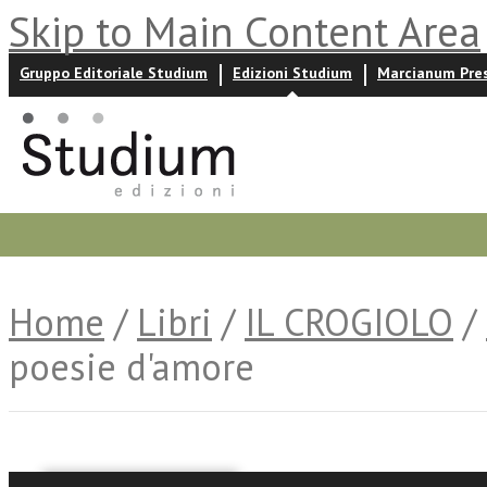
Skip to Main Content Area
Gruppo Editoriale Studium
Edizioni Studium
Marcianum Pre
Promozioni
Prossime uscite
Autori
News ed event
Home
/
Libri
/
IL CROGIOLO
/
poesie d'amore