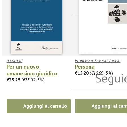
sulle n
a cura di
Francesco Saverio Trincia
Per un nuovo
Persona
umanesimo giuridico
€15.20
(
€16.00
-5%)
Seguic
€33.25
(
€35.00
-5%)
Twitter
Aggiungi al carrello
Aggiungi al carr