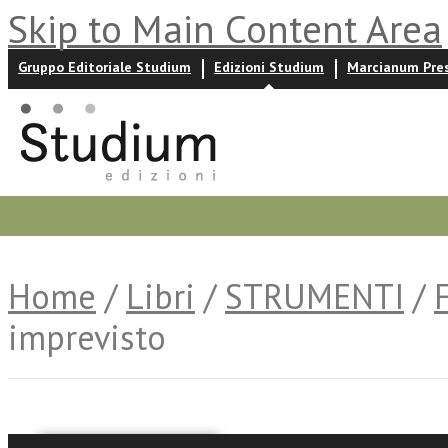
Skip to Main Content Area
Gruppo Editoriale Studium
Edizioni Studium
Marcianum Pre
Promozioni
Prossime uscite
Autori
News ed event
Home
/
Libri
/
STRUMENTI
/
imprevisto