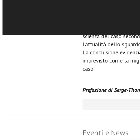
contraddistinta dalla rar
cosmologia, nella metaf
teologia filosofica e ne
Il terzo capitolo infine 
scienza del caso secon
l’attualità dello sguar
La conclusione evidenzi
imprevisto come la migli
caso.
Prefazione di Serge-Tho
Eventi e News