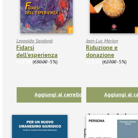
Leopoldo Sandonà
Jean-Luc Marion
Fidarsi
Riduzione e
dell'esperienza
donazione
€28.50
(
€30.00
-5%)
€25.65
(
€27.00
-5%)
Aggiungi al carrello
Aggiungi al ca
Iscriviti
per riman