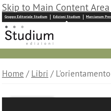
Skip to Main Content Area
Gruppo Editoriale Studium
Edizioni Studium
Marcianum Pre
Promozioni
Prossime uscite
Autori
News ed event
Home
/
Libri
/ L'orientamento
Salvatore Soresi (ed.)