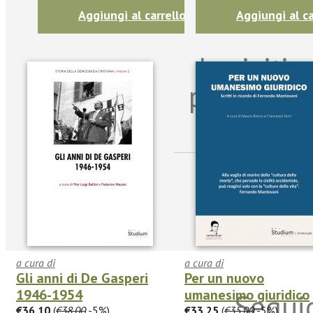
Aggiungi al carrello
Aggiungi al ca
Iscriviti
per riman
sulle n
a cura di
a cura di
Gli anni di De Gasperi
Per un nuovo
1946-1954
umanesimo giuridico
Seguic
€36.10
(
€38.00
-5%)
€33.25
(
€35.00
-5%)