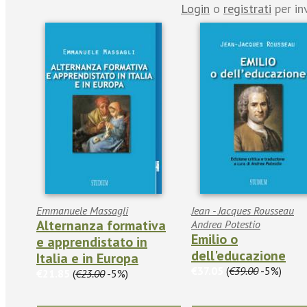
Login
o
registrati
per in
Emmanuele Massagli
Jean - Jacques Rousseau
Alternanza formativa
Andrea Potestio
Emilio o
e apprendistato in
dell'educazione
Italia e in Europa
€37.05
(
€39.00
-5%)
€21.85
(
€23.00
-5%)