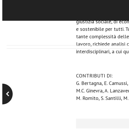
convergono i vari saggi 
ispirazione da quanto s
giustizia sociale, di eco
e sostenibile per tutti. 
tante complessità delle
lavoro, richiede analisi 
interdisciplinari, a cui 
CONTRIBUTI DI:
G. Bertagna, E. Camussi, A
M.C. Ginevra, A. Lanzavecc
M. Romito, S. Santilli, M.