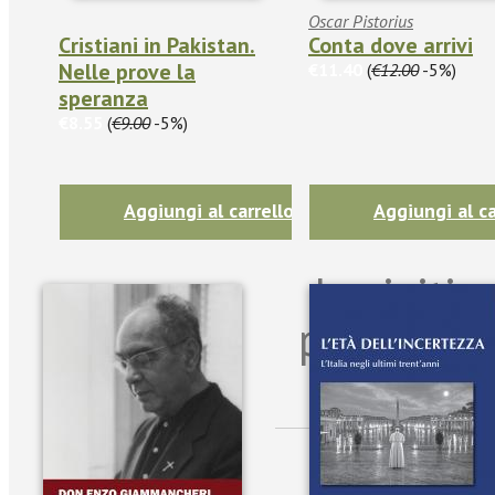
Oscar Pistorius
Cristiani in Pakistan.
Conta dove arrivi
Nelle prove la
€11.40
(
€12.00
-5%)
speranza
€8.55
(
€9.00
-5%)
Aggiungi al carrello
Aggiungi al ca
Iscriviti
per riman
sulle n