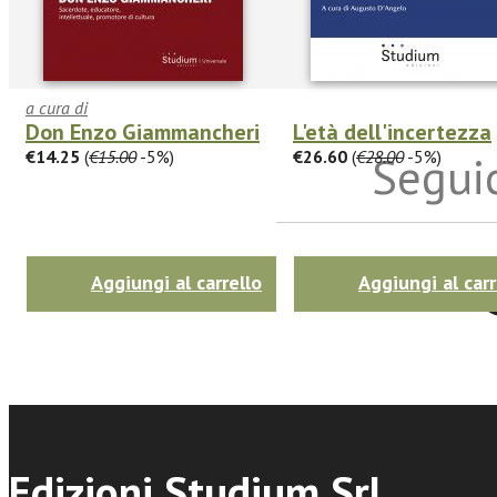
a cura di
Don Enzo Giammancheri
L'età dell'incertezza
€14.25
(
€15.00
-5%)
€26.60
(
€28.00
-5%)
Seguic
Twitter
Aggiungi al carrello
Aggiungi al carr
Edizioni Studium Srl