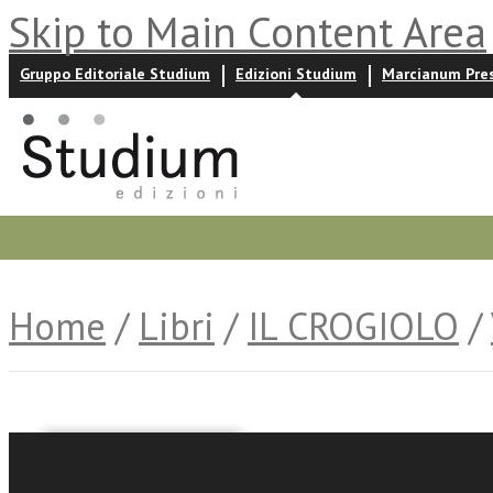
Skip to Main Content Area
Gruppo Editoriale Studium
Edizioni Studium
Marcianum Pre
Promozioni
Prossime uscite
Autori
News ed event
Home
/
Libri
/
IL CROGIOLO
/
Fausto Bonini