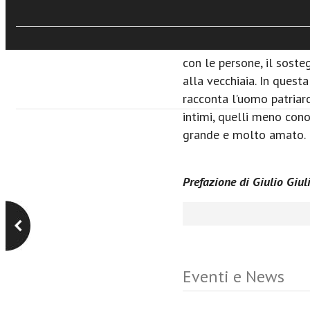
Don Valerio Comin, che 
sostenuto dal suo arrivo
diventato l’amico fedele
con le persone, il soste
alla vecchiaia. In questa 
racconta l’uomo patriarc
intimi, quelli meno cono
grande e molto amato.
Prefazione di Giulio Giul
Eventi e News