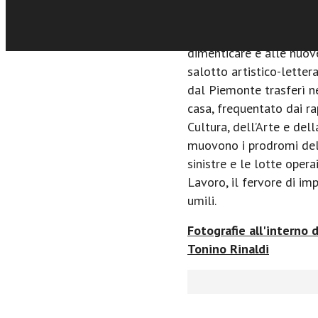
particolare la Musica ne
strumento di pace: un ap
dimenticare e alle nuov
salotto artistico-letter
dal Piemonte trasferì ne
casa, frequentato dai rap
Cultura, dell’Arte e dell
muovono i prodromi del
sinistre e le lotte opera
Lavoro, il fervore di imp
umili.
Fotografie all'interno 
Tonino Rinaldi