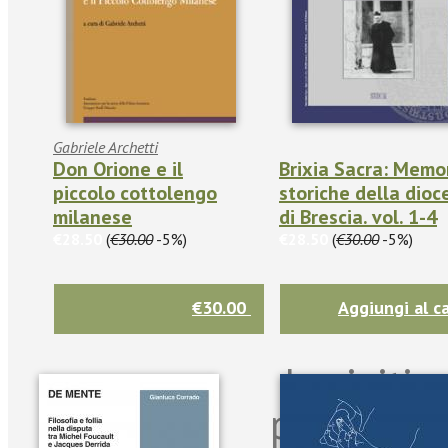
Gabriele Archetti
Don Orione e il
Brixia Sacra: Memo
piccolo cottolengo
storiche della dioc
milanese
di Brescia. vol. 1-4
€28.50
(
€30.00
-5%)
€28.50
(
€30.00
-5%)
€30.00
Aggiungi al ca
Iscriviti
per riman