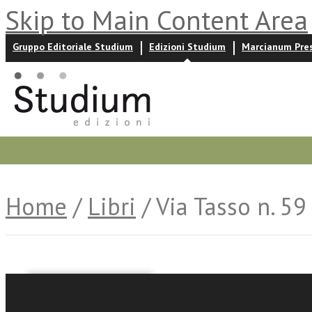
Skip to Main Content Area
Gruppo Editoriale Studium
Edizioni Studium
Marcianum Pre
Promozioni
Prossime uscite
Autori
News ed event
Home
/
Libri
/ Via Tasso n. 59
Giovanna Scarsi