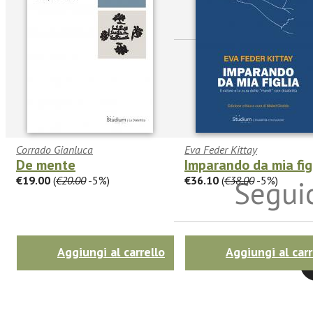
sulle n
Corrado Gianluca
Eva Feder Kittay
De mente
Imparando da mia fig
€19.00
(
€20.00
-5%)
€36.10
(
€38.00
-5%)
Seguic
Aggiungi al carrello
Aggiungi al carr
Twitter