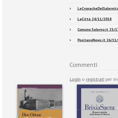
LeCronacheDelSalernit
LaCittà 24/11/2018
Comune.Salerno.it 23/
PositanoNews.it 26/11
Commenti
Login
o
registrati
per in