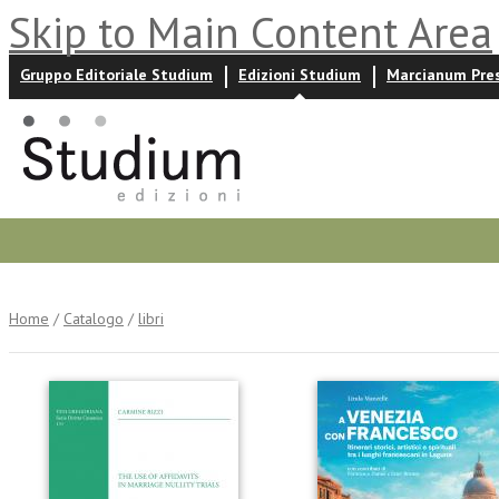
Skip to Main Content Area
Gruppo Editoriale Studium
Edizioni Studium
Marcianum Pre
Promozioni
Prossime uscite
Autori
News ed event
Home
/
Catalogo
/
libri