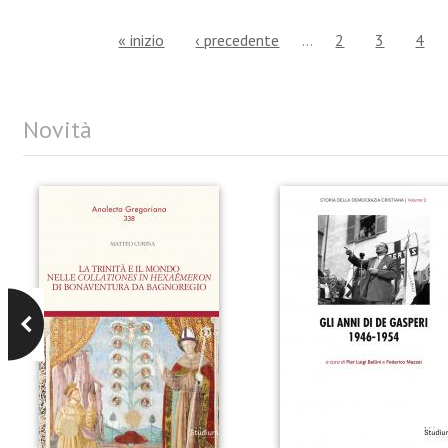
« inizio
‹ precedente
…
2
3
4
Novità