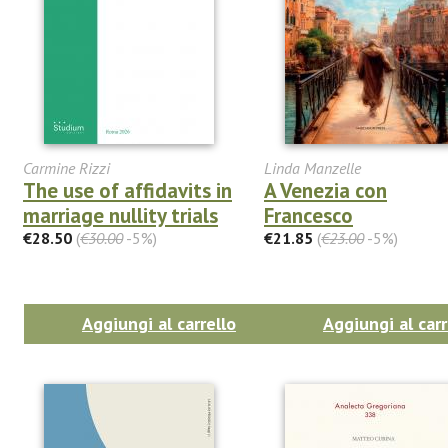
Carmine Rizzi
Linda Manzelle
The use of affidavits in
A Venezia con
marriage nullity trials
Francesco
€28.50
(
€30.00
-5%)
€21.85
(
€23.00
-5%)
Aggiungi al carrello
Aggiungi al carr