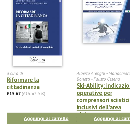
a cura di
Alberto Arenghi - Mariachiar
Riformare la
Bonetti - Fausto Cesena
Ski-Ability: indicazio
cittadinanza
operative per
€15.67
(
€16.50
-5%)
comprensori sciistici
inclusivi dell'area
alpina
Aggiungi al carrello
Aggiungi al carr
€0.00