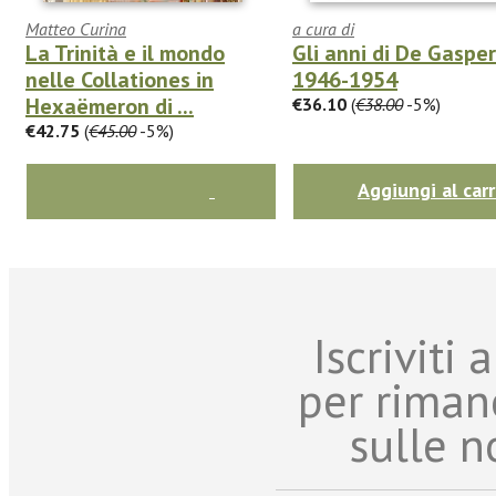
Matteo Curina
a cura di
La Trinità e il mondo
Gli anni di De Gasper
nelle Collationes in
1946-1954
Hexaëmeron di ...
€36.10
(
€38.00
-5%)
€42.75
(
€45.00
-5%)
Aggiungi al carr
Iscriviti
per riman
sulle n