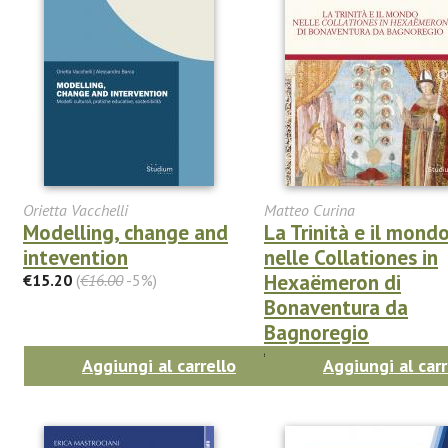
Orietta Vacchelli
Matteo Curina
Modelling, change and
La Trinità e il mond
intevention
nelle Collationes in
Hexaëmeron di
€15.20
(
€16.00
-5%)
Bonaventura da
Bagnoregio
€42.75
(
€45.00
-5%)
Aggiungi al carrello
Aggiungi al carr