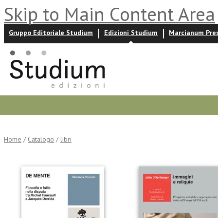
Skip to Main Content Area
Gruppo Editoriale Studium
Edizioni Studium
Marcianum Pre
Promozioni
Prossime uscite
Autori
News ed event
Home
/
Catalogo
/
libri