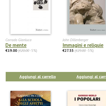
Corrado Gianluca
John Dillenberger
De mente
Immagini e reliquie
€19.00
(
€20.00
-5%)
€27.55
(
€29.00
-5%)
Aggiungi al carrello
Aggiungi al carr