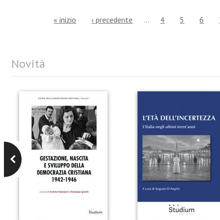
« inizio
‹ precedente
…
4
5
6
Novità