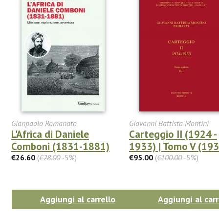
Gianpaolo Romanato
Giovanni Battista Montini
L'Africa di Daniele
Carteggio II (1924 -
Comboni (1831-1881)
1933) | Tomo V (193
€26.60
(
€28.00
-5%)
€95.00
(
€100.00
-5%)
Aggiungi al carrello
Aggiungi al carr