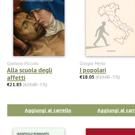
Gaetano Piccolo
Giorgio Merlo
Alla scuola degli
I popolari
affetti
€18.05
(
€19.00
-5%)
€21.85
(
€23.00
-5%)
Aggiungi al carrello
Aggiungi al carr