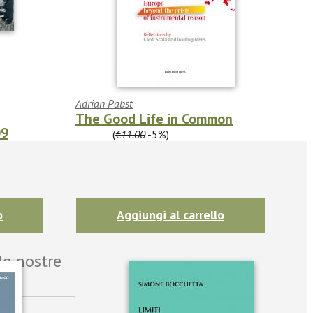
Adrian Pabst
The Good Life in Common
09
€10.45
(
€11.00
-5%)
o
Aggiungi al carrello
le nostre