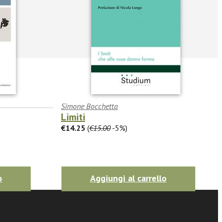
Simone Bocchetta
Limiti
€14.25
(
€15.00
-5%)
o
Aggiungi al carrello