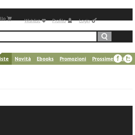
llo
Wishlist
Profilo
Login
iste
Novità
Ebooks
Promozioni
Prossime uscite