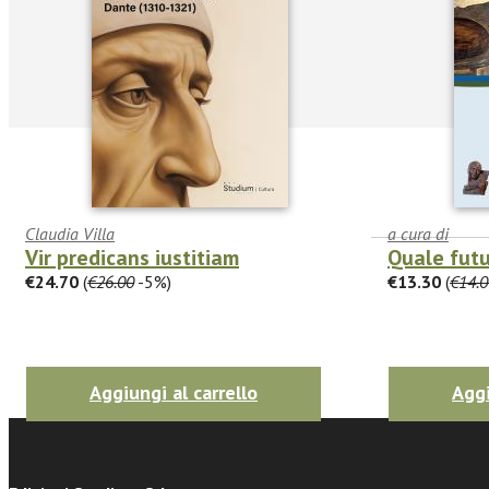
Claudia Villa
a cura di
Vir predicans iustitiam
Quale futu
€24.70
(
€26.00
-5%)
€13.30
(
€14.0
facebook
Twitter
Aggiungi al carrello
Aggi