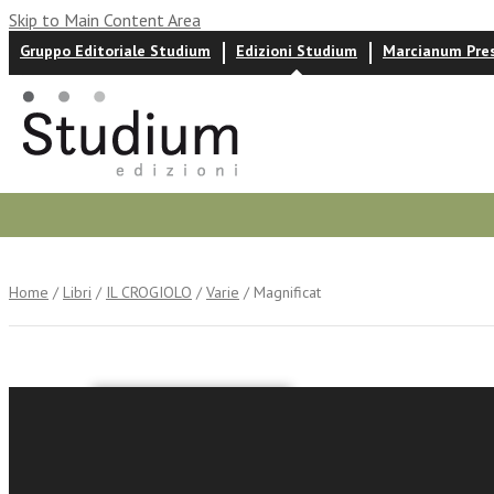
Skip to Main Content Area
Gruppo Editoriale Studium
Edizioni Studium
Marcianum Pre
Autori
News ed eventi
Recensioni
Home
/
Libri
/
IL CROGIOLO
/
Varie
/ Magnificat
Pietro Parolin
Ivo Muser
Giuliano Brug