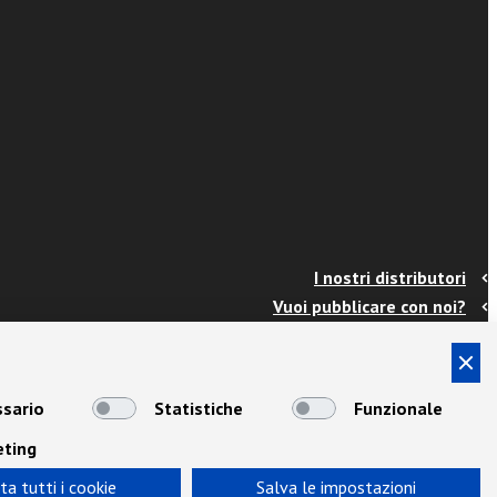
I nostri distributori
Vuoi pubblicare con noi?
Contatti
Info e spedizioni
Termini e condizioni
sario
Statistiche
Funzionale
Cookies
eting
Privacy
Area Docenti
ta tutti i cookie
Salva le impostazioni