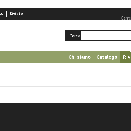
ss
Riviste
Carre
Cerca
Chi siamo
Catalogo
Riv
notto