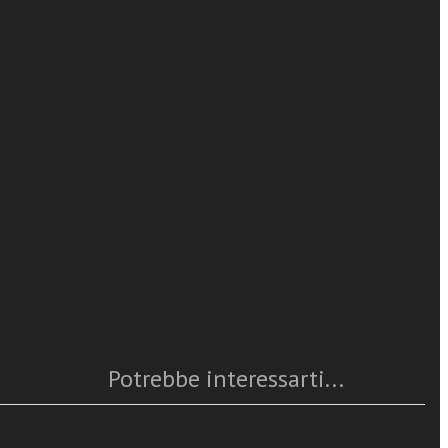
Pietro Parolin
Segretario di Stato della Santa Sede.
 VI centenario
leggi tutto
iforma” della
Caratteristiche
ra” di
 fino alla
Anno
: 2026
 stile
Numero pagine
: 64
ISBN
: 979-12-5627-238-9
Questo articolo è
disponibile
Potrebbe interessarti...