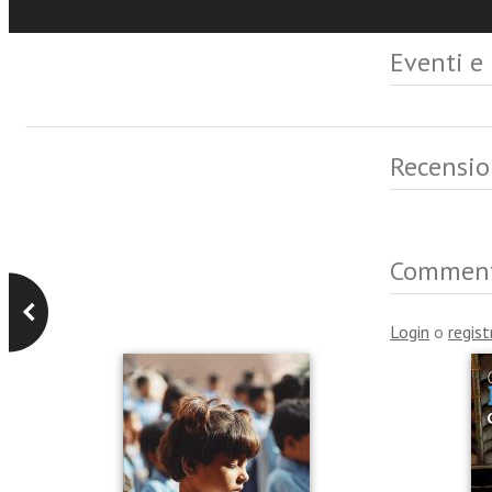
Eventi e
Recensio
Commen
Login
o
regist