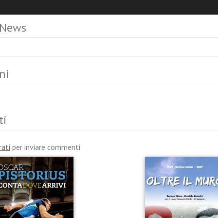
 News
ni
ti
rati
per inviare commenti