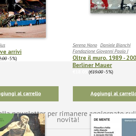
ius
Serena Nono
Daniele Bianchi
ve arrivi
Fondazione Giovanni Paolo I
Oltre il muro. 1989 - 20
2.00
-5%)
Berliner Mauer
€18.05
(
€19.00
-5%)
giungi al carrello
Aggiungi al carrell
i alla newsletter per rimanere aggiornato sul
novità!