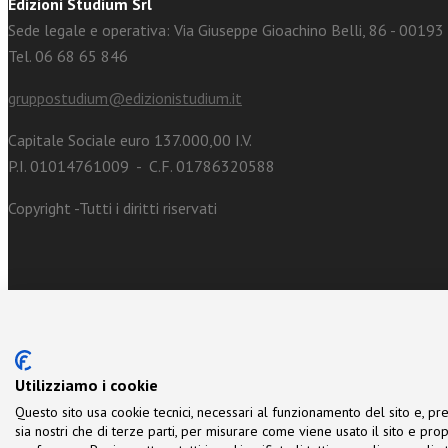
Edizioni Studium Srl
Sede legale e operativa: Via Giuseppe Gioachino Belli, 86 - 0019
Tel. 06 68 65 846
gruppostudium@edizionistudium.it
Capitale Sociale euro 137.000,00 I.V.
P.I. 01014761009 - C.F. 01786320588
Copyright -Tutti i diritti riservati
Utilizziamo i cookie
Questo sito usa cookie tecnici, necessari al funzionamento del sito e, pre
sia nostri che di terze parti, per misurare come viene usato il sito e prop