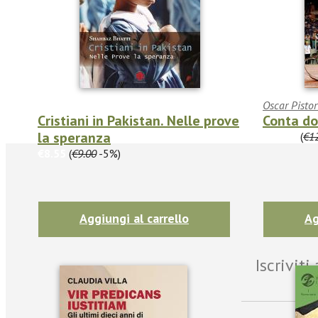
Oscar Pistor
Cristiani in Pakistan. Nelle prove
Conta do
la speranza
€11.40
(
€1
€8.55
(
€9.00
-5%)
Aggiungi al carrello
Ag
Iscrivit