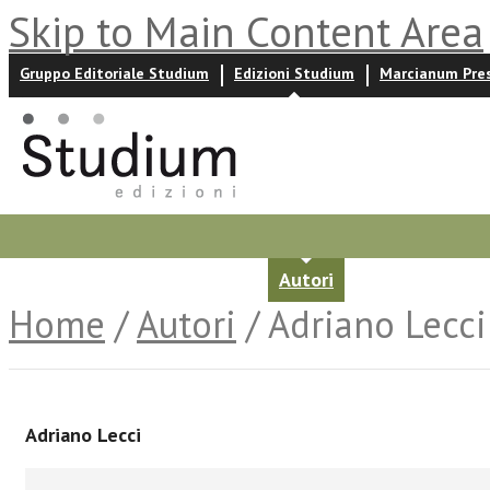
Skip to Main Content Area
Gruppo Editoriale Studium
Edizioni Studium
Marcianum Pre
Promozioni
Prossime uscite
Autori
News ed event
Home
/
Autori
/ Adriano Lecci
Adriano Lecci