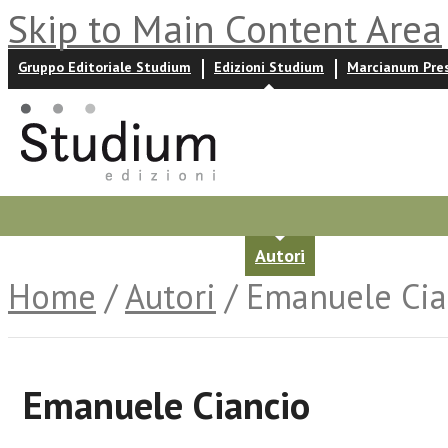
Skip to Main Content Area
Gruppo Editoriale Studium
Edizioni Studium
Marcianum Pre
Promozioni
Prossime uscite
Autori
News ed event
Home
/
Autori
/ Emanuele Cia
Emanuele Ciancio