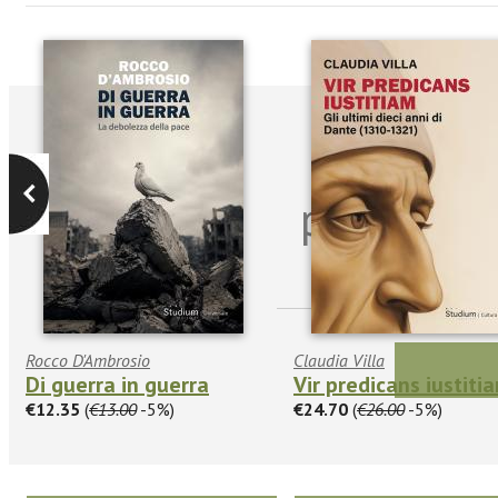
Iscriviti
per riman
sulle n
Rocco D'Ambrosio
Claudia Villa
Di guerra in guerra
Vir predicans iustiti
€12.35
(
€13.00
-5%)
€24.70
(
€26.00
-5%)