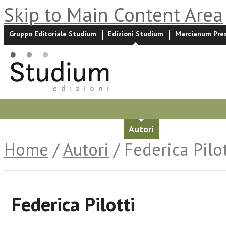
Skip to Main Content Area
Gruppo Editoriale Studium
Edizioni Studium
Marcianum Pre
Promozioni
Prossime uscite
Autori
News ed event
Home
/
Autori
/ Federica Pilot
Federica Pilotti