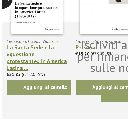
Iscriviti
Fernando J. Escobar Nolasco
Francesco Saverio Trincia
La Santa Sede e la
Persona
per riman
«questione
€15.20
(
€16.00
-5%)
protestante» in America
sulle n
Latina ...
€21.85
(
€23.00
-5%)
Aggiungi al carrello
Aggiungi al carr