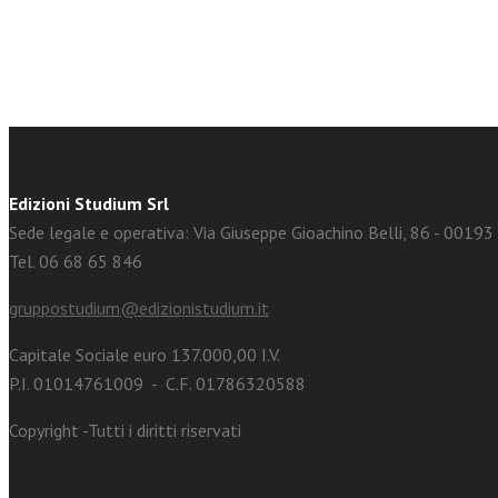
Edizioni Studium Srl
Sede legale e operativa: Via Giuseppe Gioachino Belli, 86 - 0019
Tel. 06 68 65 846
gruppostudium@edizionistudium.it
Capitale Sociale euro 137.000,00 I.V.
P.I. 01014761009 - C.F. 01786320588
Copyright -Tutti i diritti riservati