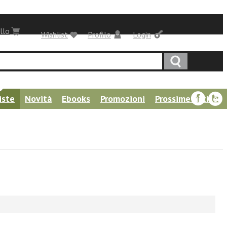
llo
Wishlist
Profilo
Login
iste
Novità
Ebooks
Promozioni
Prossime uscite