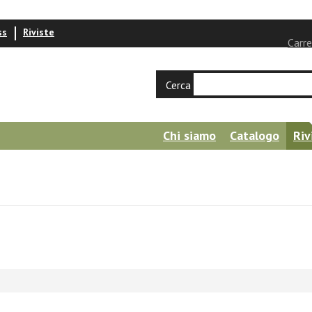
ss
Riviste
Carre
Cerca
Chi siamo
Catalogo
Riv