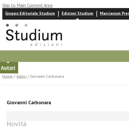
Skip to Main Content Area
Gruppo Editoriale Studium
Edizioni Studium
Marcianum Pre
Autori
News ed eventi
Recensioni
Home
/
Autori
/ Giovanni Carbonara
Giovanni Carbonara
Novità