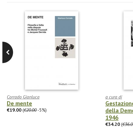
Corrado Gianluca
a cura di
De mente
Gestazione
della Demo
€19.00
(
€20.00
-5%)
1946
€34.20
(
€36.0