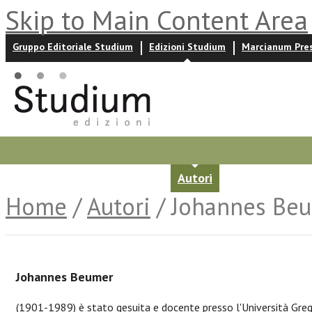
Skip to Main Content Area
Gruppo Editoriale Studium
Edizioni Studium
Marcianum Pre
Promozioni
Prossime uscite
Autori
News ed event
Home
/
Autori
/ Johannes Be
Johannes Beumer
(1901-1989) è stato gesuita e docente presso l'Università Greg