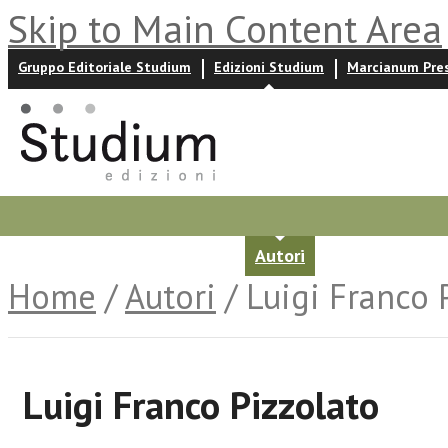
Skip to Main Content Area
Gruppo Editoriale Studium
Edizioni Studium
Marcianum Pre
Promozioni
Prossime uscite
Autori
News ed event
Home
/
Autori
/ Luigi Franco 
Luigi Franco Pizzolato