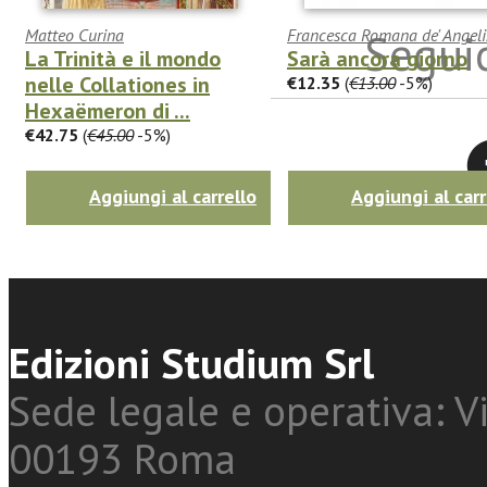
Seguic
Matteo Curina
Francesca Romana de' Angeli
La Trinità e il mondo
Sarà ancora giorno
nelle Collationes in
€12.35
(
€13.00
-5%)
Hexaëmeron di ...
€42.75
(
€45.00
-5%)
Twitter
Aggiungi al carrello
Aggiungi al carr
Edizioni Studium Srl
Sede legale e operativa: Vi
00193 Roma