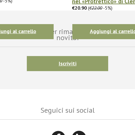
nel «Protrettico» di Cle
0
-5%)
€20.90
(
€22.00
-5%)
i alla newsletter per rimanere aggiornato sul
ungi al carrello
Aggiungi al carrell
novità!
Iscriviti
Seguici sui social