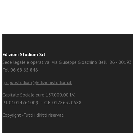
Edizioni Studium Srl
Sede legale e operativa: Via Giuseppe Gioachino Belli, 86 - 0019
Tel. 06 68 65 846
gruppostudium@edizionistudium.it
Capitale Sociale euro 137.000,00 I.V.
P.I. 01014761009 - C.F. 01786320588
Copyright -Tutti i diritti riservati