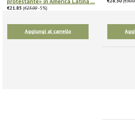
protestante» in America Latina ...
€28.50
(
€30.0
€21.85
(
€23.00
-5%)
Iscrivit
Aggiungi al carrello
Aggi
facebook
Twitter