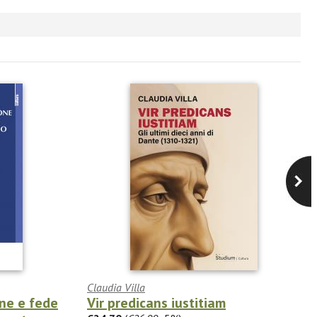
Claudia Villa
one e fede
Vir predicans iustitiam