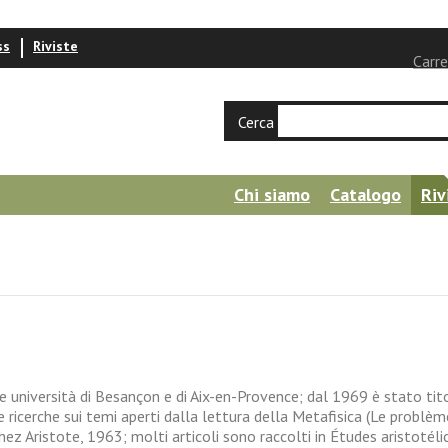
ss
Riviste
Carre
Cerca
Chi siamo
Catalogo
Riv
 università di Besançon e di Aix-en-Provence; dal 1969 è stato titol
ue ricerche sui temi aperti dalla lettura della Metafisica (Le problèm
hez Aristote, 1963; molti articoli sono raccolti in Études aristotélic