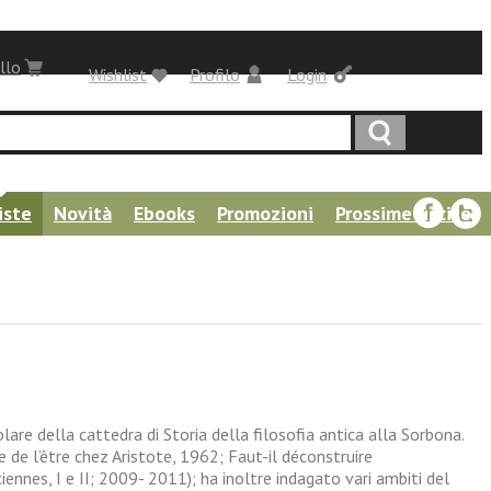
llo
Wishlist
Profilo
Login
iste
Novità
Ebooks
Promozioni
Prossime uscite
are della cattedra di Storia della filosofia antica alla Sorbona.
e de l’être chez Aristote, 1962; Faut-il déconstruire
iennes, I e II; 2009- 2011); ha inoltre indagato vari ambiti del