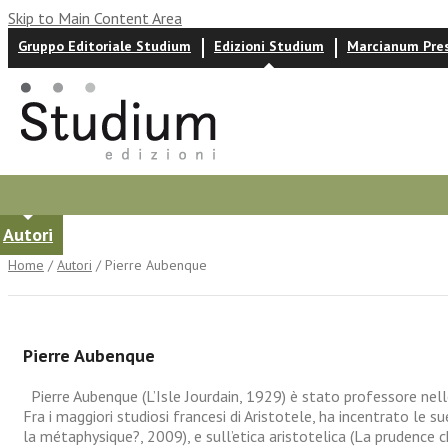
Skip to Main Content Area
Gruppo Editoriale Studium
Edizioni Studium
Marcianum Pre
Autori
News ed eventi
Recensioni
Home
/
Autori
/ Pierre Aubenque
Pierre Aubenque
Pierre Aubenque (L’Isle Jourdain, 1929) è stato professore nelle
Fra i maggiori studiosi francesi di Aristotele, ha incentrato le s
la métaphysique?, 2009), e sull’etica aristotelica (La prudence c