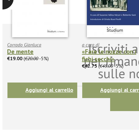
Iscriviti
Corrado Gianluca
a cura di
De mente
«Fare le nozze con i
per riman
fichi secchi»
€19.00
(
€20.00
-5%)
€42.75
(
€45.00
-5%)
sulle n
Aggiungi al carrello
Aggiungi al carr