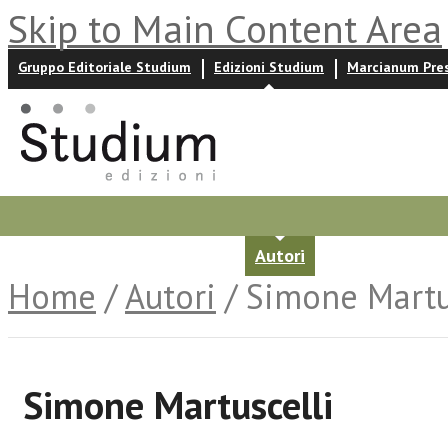
Skip to Main Content Area
Gruppo Editoriale Studium
Edizioni Studium
Marcianum Pre
Promozioni
Prossime uscite
Autori
News ed event
Home
/
Autori
/ Simone Martu
Simone Martuscelli