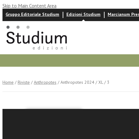
Skip to Main Content Area
Gruppo Editoriale Studium
Edizioni Studium
Marcianum Pre
Autori
News ed eventi
Recensioni
Home
/
Riviste
/
Anthropotes
/ Anthropotes 2024 / XL / 3
Anthropo