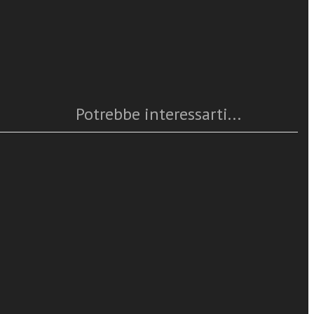
Caratteristiche
Anno
: 2025
Numero pagine
: 192
ISBN
: 978-88-382-5364-5
Questo articolo è
disponibile
anni Paolo II
Potrebbe interessarti...
à. Un viaggio
d of
ubileo della
lee of Hope
rary World: A
ttolica nel
 a
ject: an