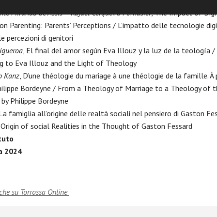
te Miranda de Assis – Rafael Cerqueira Fornasier
, The Impact of Digi
n Parenting: Parents’ Perceptions / L’impatto delle tecnologie digi
le percezioni di genitori
Figueroa
, El final del amor según Eva Illouz y la luz de la teología 
g to Eva Illouz and the Light of Theology
b Kanz
, D’une théologie du mariage à une théologie de la famille. À
ilippe Bordeyne / From a Theology of Marriage to a Theology of t
by Philippe Bordeyne
 La famiglia all’origine delle realtà sociali nel pensiero di Gaston F
 Origin of social Realities in the Thought of Gaston Fessard
ituto
a 2024
che su Torrossa Online