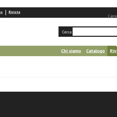
ss
Riviste
Carre
Cerca
Chi siamo
Catalogo
Riv
tes 2024 / XL / 3