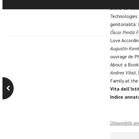
Diana Cavalcan
Technologies o
genitorialità: 
Óscar Perdiz 
Love Accordin
Augustin Kam
ouvrage de Ph
About a Book 
Andrea Vitali
,
Family at the
Vita dell’Ist
Indice annat
Disponibile an