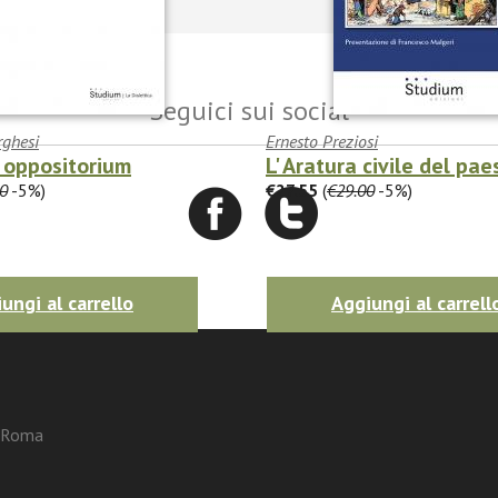
Seguici sui social
rghesi
Ernesto Preziosi
 oppositorium
L' Aratura civile del pae
0
-5%)
€27.55
(
€29.00
-5%)
ungi al carrello
Aggiungi al carrell
3 Roma