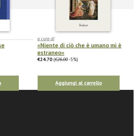
a cura di
se
«Niente di ciò che è umano mi è
estraneo»
€24.70
(
€26.00
-5%)
o
Aggiungi al carrello