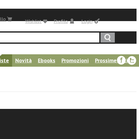
llo
Wishlist
Profilo
Login
iste
Novità
Ebooks
Promozioni
Prossime uscite