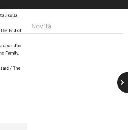
tal
tali sulla
Novità
/ The End of
 propos d’un
he Family.
essard / The