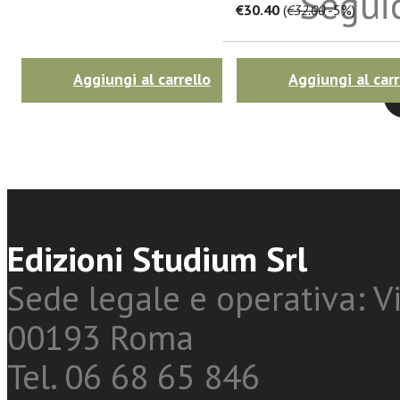
Seguic
€30.40
(
€32.00
-5%)
Aggiungi al carrello
Aggiungi al carr
Twitter
Edizioni Studium Srl
Sede legale e operativa: Vi
00193 Roma
Tel. 06 68 65 846