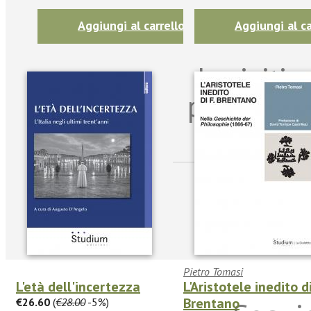
Aggiungi al carrello
Aggiungi al ca
Iscriviti
per riman
sulle n
Pietro Tomasi
L'età dell'incertezza
L'Aristotele inedito di
Brentano
€26.60
(
€28.00
-5%)