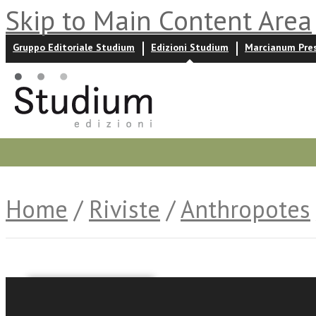
Skip to Main Content Area
Gruppo Editoriale Studium
Edizioni Studium
Marcianum Pre
Promozioni
Prossime uscite
Autori
News ed event
Home
/
Riviste
/
Anthropotes