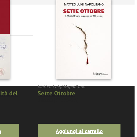
Matteo Luigi Napolitano
ità del
Sette Ottobre
€26.60
(
€28.00
-5%)
o
Aggiungi al carrello