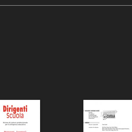
le
 e architettura
ni e Rassegna Stampa
 News