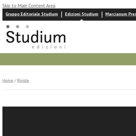
Skip to Main Content Area
Gruppo Editoriale Studium
Edizioni Studium
Marcianum Pre
Autori
News ed eventi
Recensioni
Home
/
Riviste
Dirigenti