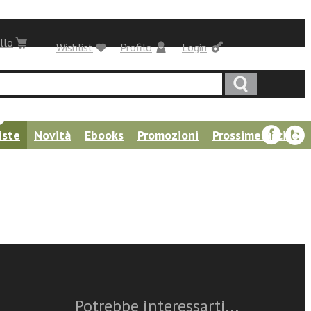
llo
Wishlist
Profilo
Login
iste
Novità
Ebooks
Promozioni
Prossime uscite
Questo articolo è
disponibile
Potrebbe interessarti...