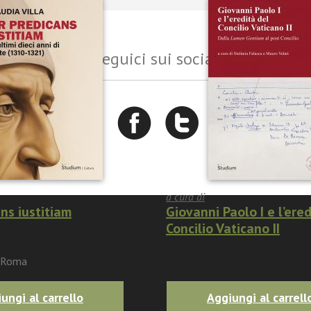
Seguici sui social
a cura di
ans iustitiam
Giovanni Paolo I e l’ered
Concilio Vaticano II
0
-5%)
€24.70
(
€26.00
-5%)
3 Roma
ungi al carrello
Aggiungi al carrell