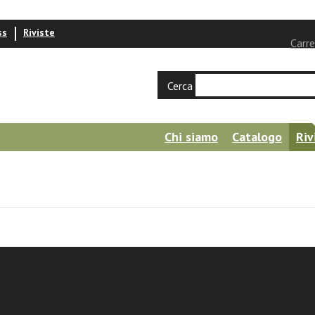
ss
Riviste
Carre
Cerca
Chi siamo
Catalogo
Riv
 Scuola - 34 (2014) - PDF