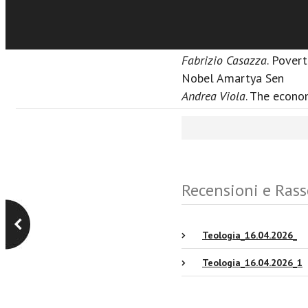
nella “Quarta era”
Bruno Bignami
. Da uno a
economica per la comuni
Fabrizio Casazza
. Pover
Nobel Amartya Sen
Andrea Viola
. The econo
Recensioni e Ras
Teologia_16.04.2026_
Teologia_16.04.2026_1