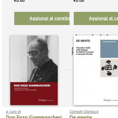
€0.00
€0.00
Aggiungi al carrello
Aggiungi al ca
Iscriviti
per riman
sulle n
a cura di
Corrado Gianluca
Don Enzo Giammancheri
De mente