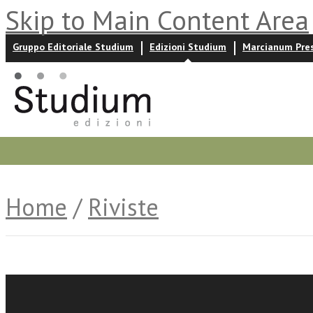
Skip to Main Content Area
Gruppo Editoriale Studium
Edizioni Studium
Marcianum Pre
Promozioni
Prossime uscite
Autori
News ed event
Home
/
Riviste