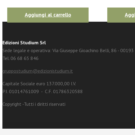
Aggiungi al carrello
Aggi
Edizioni Studium Srl
Sede legale e operativa: Via Giuseppe Gioachino Belli, 86 - 0019
Tel. 06 68 65 846
gruppostudium@edizionistudium.it
Capitale Sociale euro 137.000,00 I.V.
P.I. 01014761009 - C.F. 01786320588
Copyright -Tutti i diritti riservati