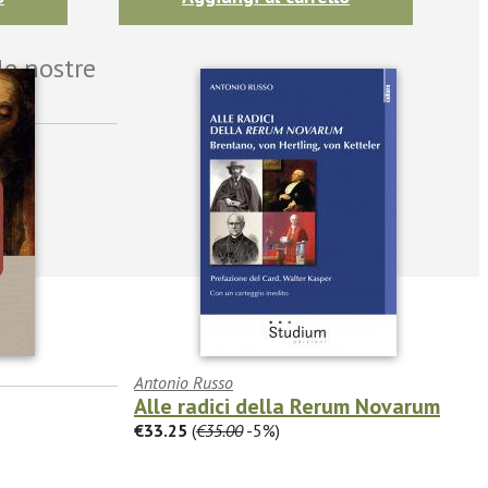
le nostre
Antonio Russo
Alle radici della Rerum Novarum
€33.25
(
€35.00
-5%)