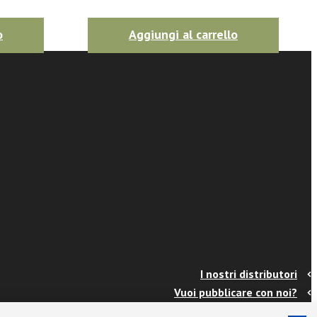
o
Aggiungi al carrello
I nostri distributori
Vuoi pubblicare con noi?
Contatti