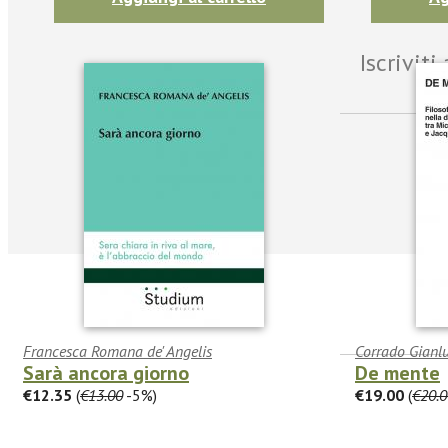
Iscrivit
Francesca Romana de' Angelis
Corrado Gianl
Sarà ancora giorno
De mente
€12.35
(
€13.00
-5%)
€19.00
(
€20.0
facebook
Twitter