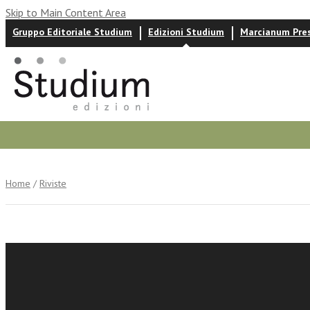
Skip to Main Content Area
Gruppo Editoriale Studium
Edizioni Studium
Marcianum Pre
Autori
News ed eventi
Recensioni
Home
/
Riviste
Nuova Se