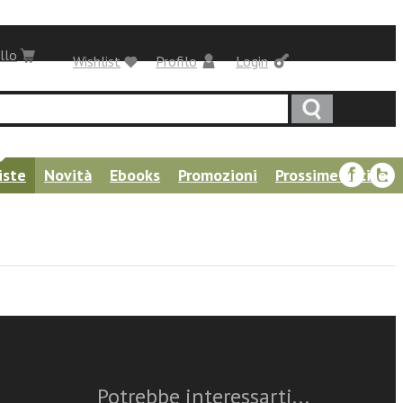
llo
Wishlist
Profilo
Login
iste
Novità
Ebooks
Promozioni
Prossime uscite
Questo articolo è
disponibile
Potrebbe interessarti...