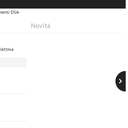
umenti DSA-
Novità
lettiva