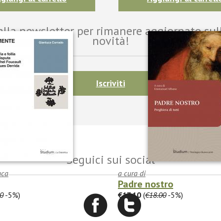
i alla newsletter per rimanere aggiornato sul
novità!
Iscriviti
Seguici sui social
uca
a cura di
Padre nostro
0
-5%)
€17.10
(
€18.00
-5%)