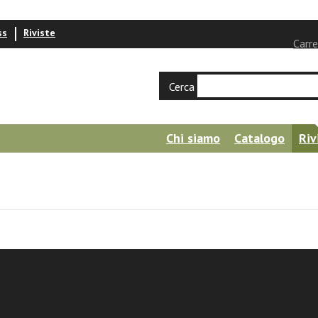
ss
Riviste
Carre
Cerca
Chi siamo
Catalogo
Riv
condaria Ricerca, n. 7 marzo 2019