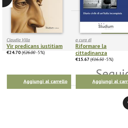
Claudia Villa
a cura di
Vir predicans iustitiam
Riformare la
cittadinanza
€24.70
(
€26.00
-5%)
€15.67
(
€16.50
-5%)
Seguic
Aggiungi al carrello
Aggiungi al carr
Twitter