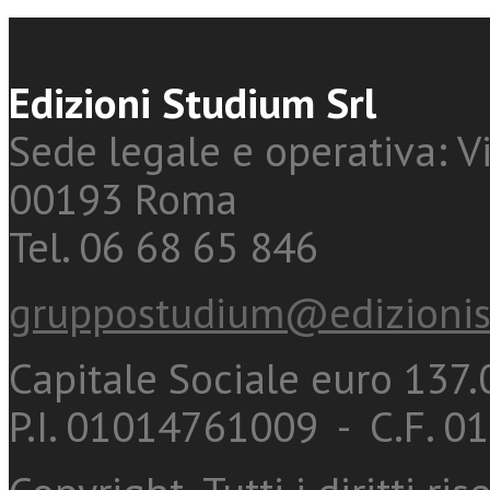
Edizioni Studium Srl
Sede legale e operativa: Vi
00193 Roma
Tel. 06 68 65 846
gruppostudium@edizionis
Capitale Sociale euro 137.0
P.I. 01014761009 - C.F. 