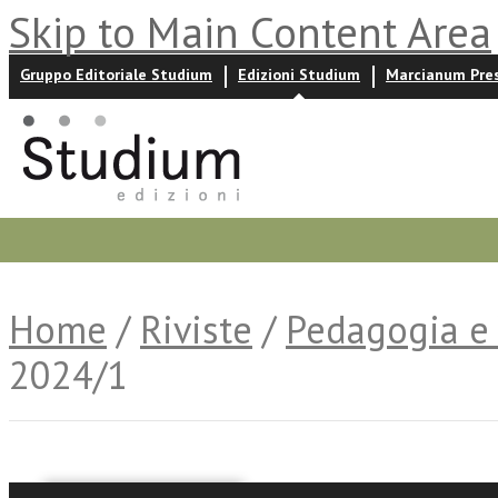
Skip to Main Content Area
Gruppo Editoriale Studium
Edizioni Studium
Marcianum Pre
Promozioni
Prossime uscite
Autori
News ed event
Home
/
Riviste
/
Pedagogia e 
2024/1