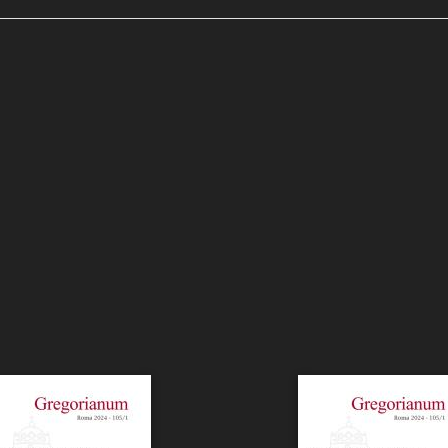
karnation als „Fleischwerdung“. Zur phänomenologischen Materialitä
nd Christologie
olo in formato PDF
ni e Rassegna Stampa
 News