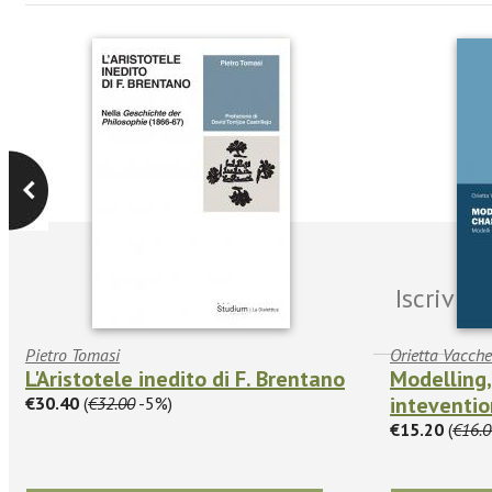
Iscrivit
Pietro Tomasi
Orietta Vacchel
L'Aristotele inedito di F. Brentano
Modelling
inteventio
€30.40
(
€32.00
-5%)
€15.20
(
€16.0