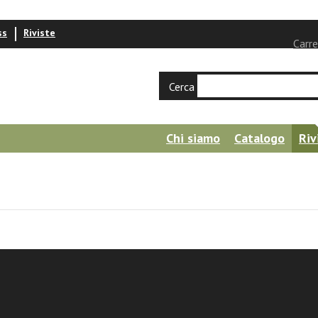
ss
Riviste
Carre
Cerca
Chi siamo
Catalogo
Riv
n | Gregorianum 2025 - 106/4