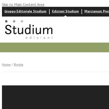
Skip to Main Content Area
Gruppo Editoriale Studium
Edizioni Studium
Marcianum Pre
Autori
News ed eventi
Recensioni
Home
/
Riviste
Rolf Küh