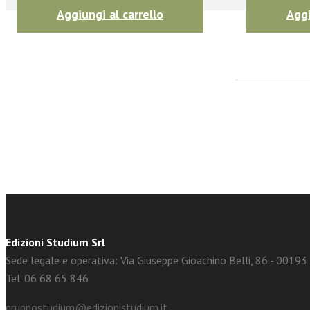
Aggiungi al carrello
Aggi
facebook
Twitter
Edizioni Studium Srl
Sede legale e operativa: Via Giuseppe Gioachino Belli, 86 - 0019
Tel. 06 68 65 846
gruppostudium@edizionistudium.it