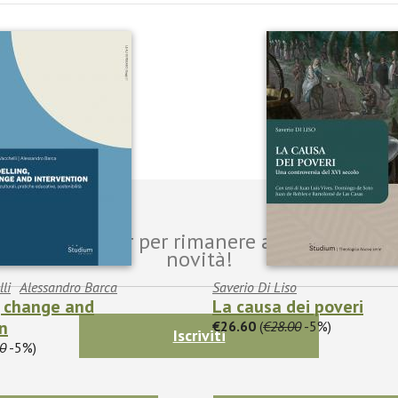
i alla newsletter per rimanere aggiornato sul
novità!
li
Alessandro Barca
Saverio Di Liso
, change and
La causa dei poveri
n
€26.60
(
€28.00
-5%)
Iscriviti
0
-5%)