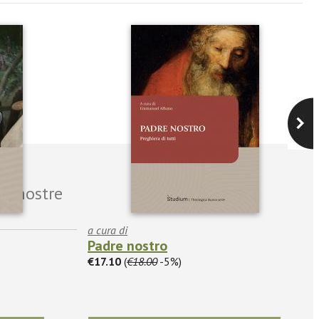
le nostre
a cura di
Padre nostro
€17.10
(
€18.00
-5%)