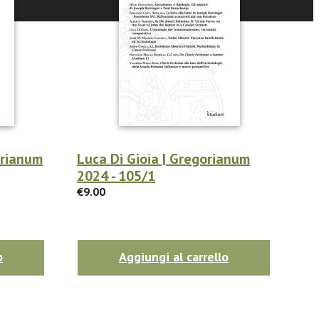
orianum
Luca Di Gioia | Gregorianum
2024 - 105/1
€9.00
o
Aggiungi al carrello