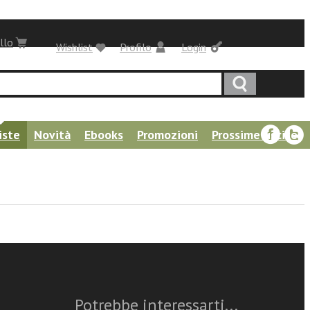
llo
Wishlist
Profilo
Login
iste
Novità
Ebooks
Promozioni
Prossime uscite
Questo articolo è
disponibile
Potrebbe interessarti...