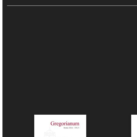
Rolf Kühn
, In
Leiblichkeit u
Singolo artic
Recensio
€9.00
Aggiungi al carrello
Eventi e