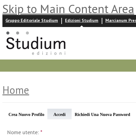
Skip to Main Content Area
Gruppo Editoriale Studium
Edizioni Studium
Marcianum Pre
Promozioni
Prossime uscite
Autori
News ed event
Home
Crea Nuovo Profilo
Accedi
Richiedi Una Nuova Password
Nome utente:
*