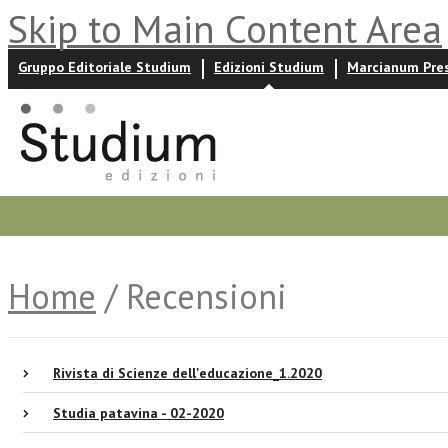
Skip to Main Content Area
Gruppo Editoriale Studium
Edizioni Studium
Marcianum Pre
Promozioni
Prossime uscite
Autori
News ed event
Home
/ Recensioni
Rivista di Scienze dell'educazione_1.2020
Studia patavina - 02-2020