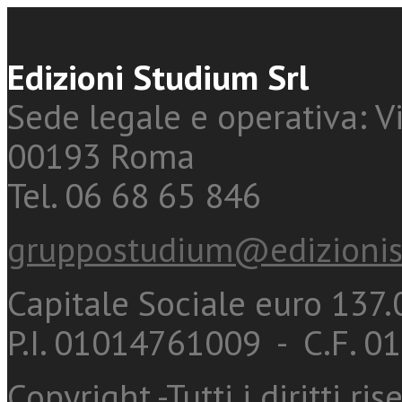
Edizioni Studium Srl
Sede legale e operativa: Vi
00193 Roma
Tel. 06 68 65 846
gruppostudium@edizionis
Capitale Sociale euro 137.0
P.I. 01014761009 - C.F. 
Copyright -Tutti i diritti ris