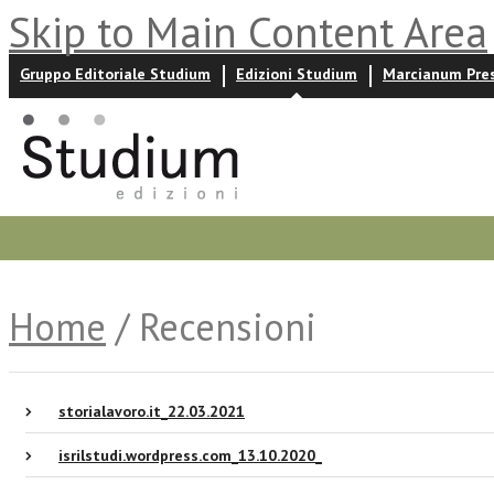
Skip to Main Content Area
Gruppo Editoriale Studium
Edizioni Studium
Marcianum Pre
Promozioni
Prossime uscite
Autori
News ed event
Home
/ Recensioni
storialavoro.it_22.03.2021
isrilstudi.wordpress.com_13.10.2020_