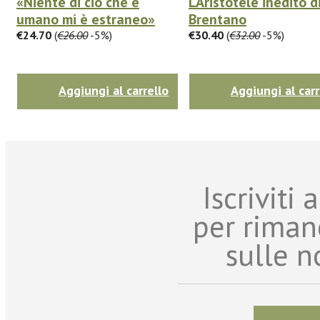
«Niente di ciò che è
L'Aristotele inedito di
umano mi è estraneo»
Brentano
€24.70
(
€26.00
-5%)
€30.40
(
€32.00
-5%)
Aggiungi al carrello
Aggiungi al carr
Iscriviti
per riman
sulle n