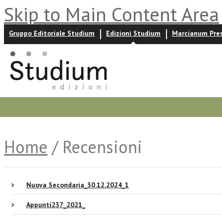
Skip to Main Content Area
Gruppo Editoriale Studium
Edizioni Studium
Marcianum Pre
Promozioni
Prossime uscite
Autori
News ed event
Home
/ Recensioni
Nuova Secondaria_30.12.2024_1
Appunti237_2021_