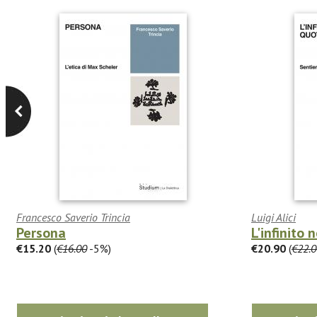
Francesco Saverio Trincia
Luigi Alici
Persona
L'infinito 
€15.20
(
€16.00
-5%)
€20.90
(
€22.0