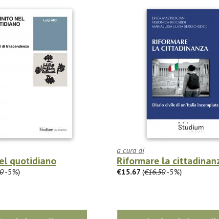
a cura di
nel quotidiano
Riformare la cittadinan
0
-5%)
€15.67
(
€16.50
-5%)