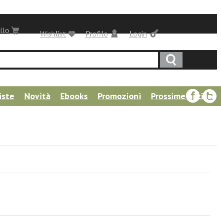
llo
Wishlist
Profilo
Login
iste
Novità
Ebooks
Promozioni
Prossime uscite