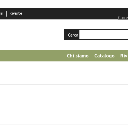
ss
Riviste
Carre
Cerca
Chi siamo
Catalogo
Riv