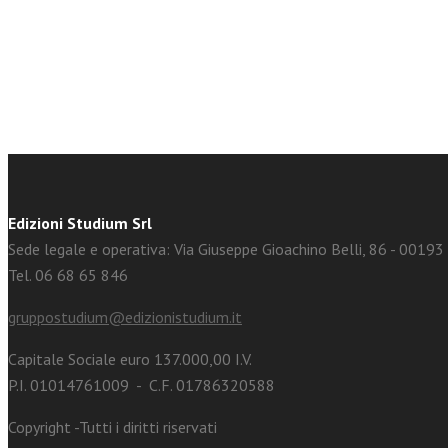
facebook
Twitter
Edizioni Studium Srl
Sede legale e operativa: Via Giuseppe Gioachino Belli, 86 - 0019
Tel. 06 68 65 846
gruppostudium@edizionistudium.it
Capitale Sociale euro 137.000,00 I.V.
P.I. 01014761009 - C.F. 01786320588
Copyright -Tutti i diritti riservati