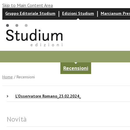
Skip to Main Content Area
Gruppo Editoriale Studium
Edizioni Studium
Marcianum Pre
Autori
News ed eventi
Recensioni
Home
/ Recensioni
L'Osservatore Romano_23.02.2024_
Novità