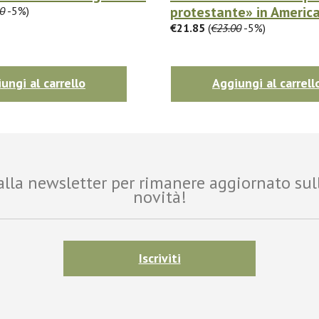
protestante» in America 
0
-5%)
€21.85
(
€23.00
-5%)
ungi al carrello
Aggiungi al carrell
i alla newsletter per rimanere aggiornato sul
novità!
Iscriviti