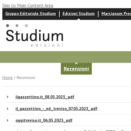
Skip to Main Content Area
Gruppo Editoriale Studium
Edizioni Studium
Marcianum Pre
Autori
News ed eventi
Recensioni
Home
/ Recensioni
ilgazzettino.it_08.03.2025_.pdf
il_gazzettino_-_ed._treviso_07.03.2025_.pdf
oggitreviso.it_06.03.2025_.pdf