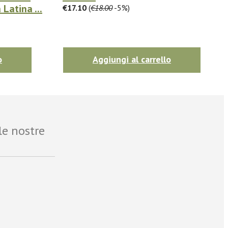
Latina ...
€17.10
(
€18.00
-5%)
o
Aggiungi al carrello
le nostre