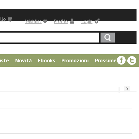
llo
Wishlist
Profilo
Login
iste
Novità
Ebooks
Promozioni
Prossime uscite
››