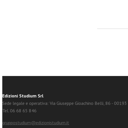
facebook
Twitter
Edizioni Studium Srl
Sede legale e operativa: Via Giuseppe Gioachino Belli, 86 - 0019
Tel. 06 68 65 846
gruppostudium@edizionistudium.it