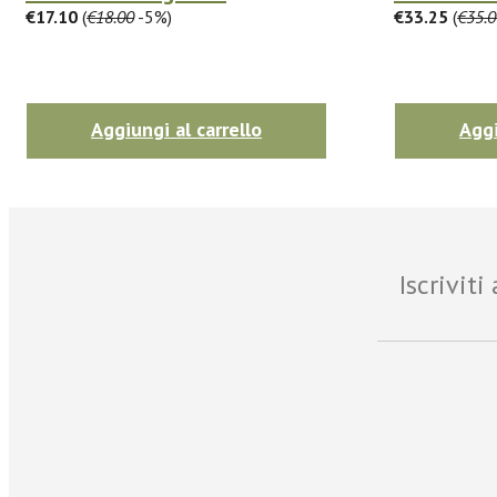
€17.10
(
€18.00
-5%)
€33.25
(
€35.0
Aggiungi al carrello
Aggi
Iscrivit