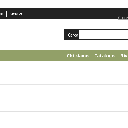
ss
Riviste
Carre
Cerca
Chi siamo
Catalogo
Riv