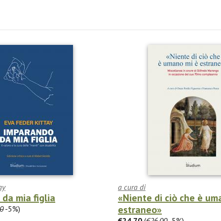
ay
a cura di
da mia figlia
«Niente di ciò che è um
estraneo»
0
-5%)
€24.70
(
€26.00
-5%)