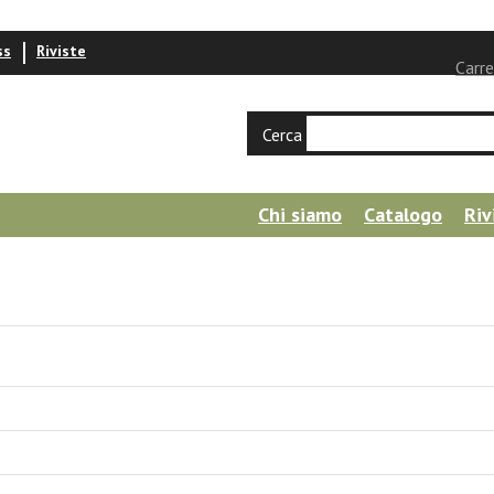
ss
Riviste
Carre
Cerca
Chi siamo
Catalogo
Riv