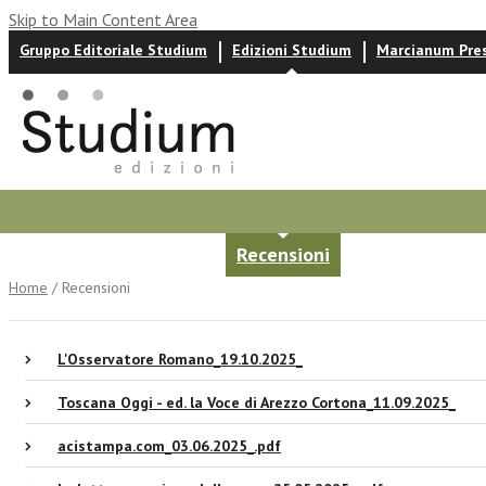
Skip to Main Content Area
Gruppo Editoriale Studium
Edizioni Studium
Marcianum Pre
Autori
News ed eventi
Recensioni
Home
/ Recensioni
L'Osservatore Romano_19.10.2025_
Toscana Oggi - ed. la Voce di Arezzo Cortona_11.09.2025_
acistampa.com_03.06.2025_.pdf