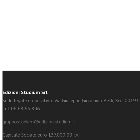
facebook
Twitter
Edizioni Studium Srl
Sede legale e operativa: Via Giuseppe Gioachino Belli, 86 - 0019
Tel. 06 68 65 846
gruppostudium@edizionistudium.it
Capitale Sociale euro 137.000,00 I.V.