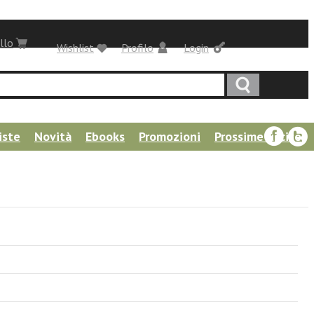
llo
Wishlist
Profilo
Login
iste
Novità
Ebooks
Promozioni
Prossime uscite