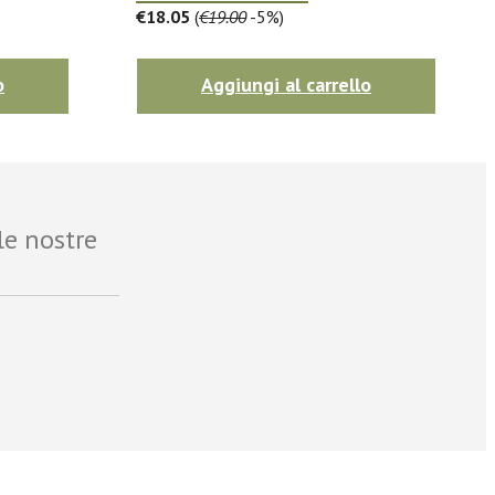
€18.05
(
€19.00
-5%)
o
Aggiungi al carrello
le nostre