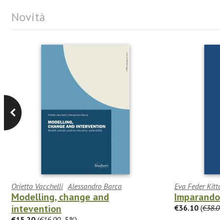
Novità
Orietta Vacchelli
Alessandro Barca
Eva Feder Kitt
Modelling, change and
Imparando 
intevention
€36.10
(
€38.0
€15.20
(
€16.00
-5%)