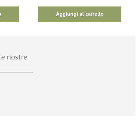
o
Aggiungi al carrello
le nostre