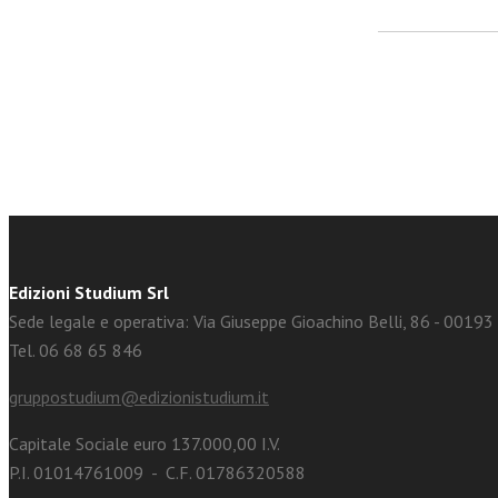
facebook
Twitter
Edizioni Studium Srl
Sede legale e operativa: Via Giuseppe Gioachino Belli, 86 - 0019
Tel. 06 68 65 846
gruppostudium@edizionistudium.it
Capitale Sociale euro 137.000,00 I.V.
P.I. 01014761009 - C.F. 01786320588