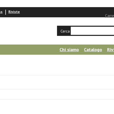
ss
Riviste
Carre
Cerca
Chi siamo
Catalogo
Riv