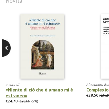
Novità
a cura di
Alessandro Bo
«Niente di ciò che è umano mi è
Complexio
estraneo»
€28.50
(
€30.0
€24.70
(
€26.00
-5%)