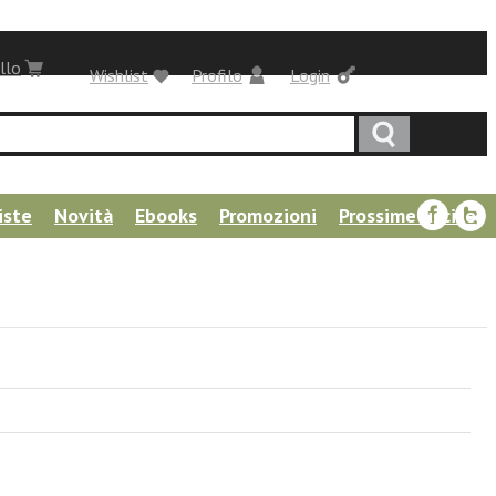
llo
Wishlist
Profilo
Login
iste
Novità
Ebooks
Promozioni
Prossime uscite