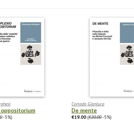
rghesi
Corrado Gianluca
 oppositorium
De mente
0
-5%)
€19.00
(
€20.00
-5%)