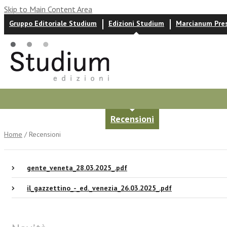
Skip to Main Content Area
Gruppo Editoriale Studium
Edizioni Studium
Marcianum Pre
Autori
News ed eventi
Recensioni
Home
/ Recensioni
gente_veneta_28.03.2025_.pdf
il_gazzettino_-_ed._venezia_26.03.2025_.pdf