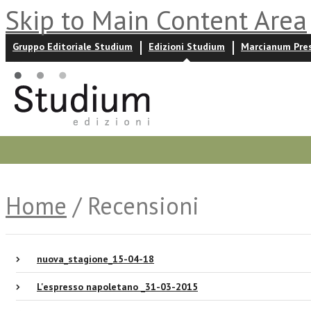
Skip to Main Content Area
Gruppo Editoriale Studium
Edizioni Studium
Marcianum Pre
Promozioni
Prossime uscite
Autori
News ed event
Home
/ Recensioni
nuova_stagione_15-04-18
L'espresso napoletano _31-03-2015