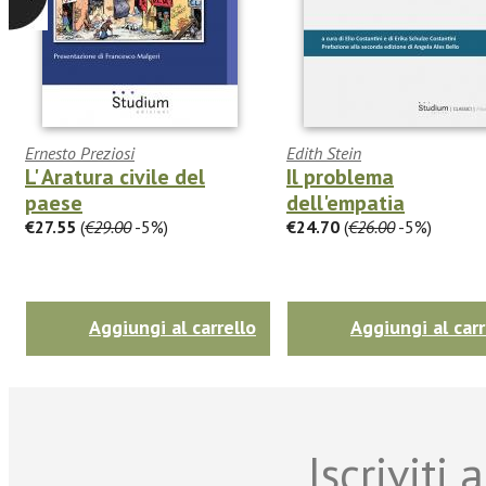
Ernesto Preziosi
Edith Stein
L' Aratura civile del
Il problema
paese
dell'empatia
€27.55
(
€29.00
-5%)
€24.70
(
€26.00
-5%)
Aggiungi al carrello
Aggiungi al carr
Iscriviti